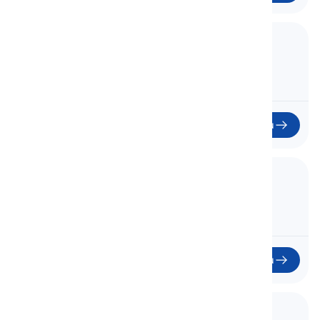
5. Marilyn Monroe
05
Bắt đầu
6. Ingrid Bergman
06
Bắt đầu
7. Viola Davis