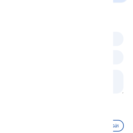
Bình luận
(
0
)
Đang tải Recaptcha...
Gửi