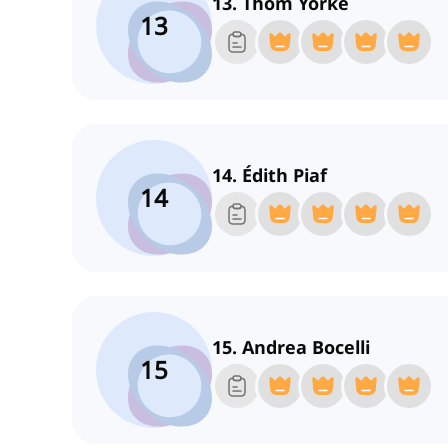
13. Thom Yorke
13
14. Édith Piaf
14
15. Andrea Bocelli
15