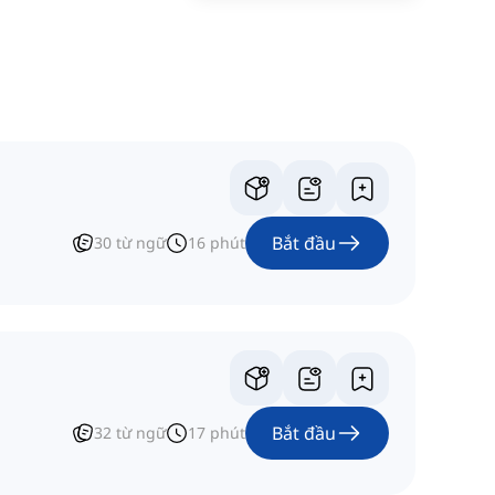
Bắt đầu
30
từ ngữ
16
phút
Bắt đầu
32
từ ngữ
17
phút