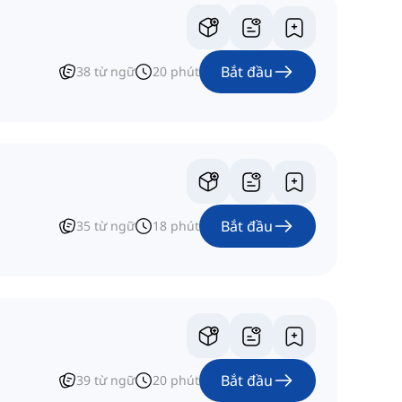
Bắt đầu
38
từ ngữ
20
phút
Bắt đầu
35
từ ngữ
18
phút
Bắt đầu
39
từ ngữ
20
phút