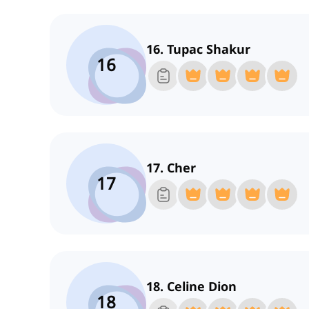
16. Tupac Shakur
16
17. Cher
17
18. Celine Dion
18