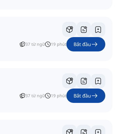
Bắt đầu
37
từ ngữ
19
phút
Bắt đầu
37
từ ngữ
19
phút