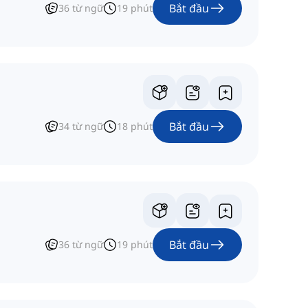
Bắt đầu
36
từ ngữ
19
phút
Bắt đầu
34
từ ngữ
18
phút
Bắt đầu
36
từ ngữ
19
phút