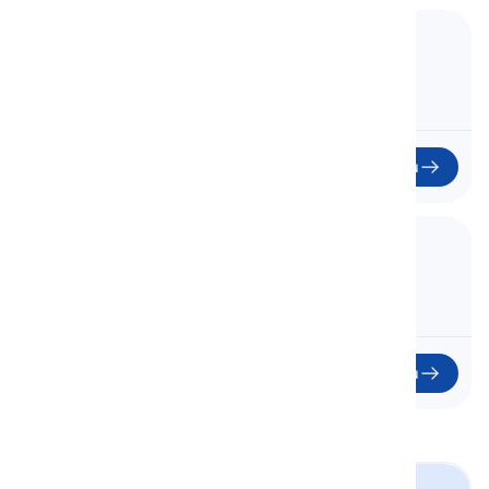
19. Halo-Halo
19
Bắt đầu
20. Black Forest Cake
20
Bắt đầu