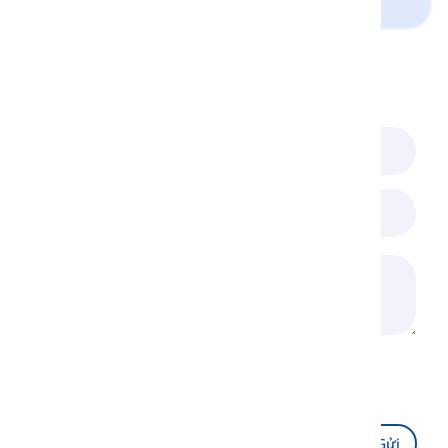
Từ khóa đọc
Bình luận
(
0
)
Đang tải Recaptcha...
Gửi