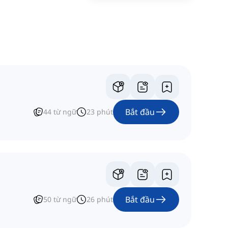
Bắt đầu
44
từ ngữ
23
phút
Bắt đầu
50
từ ngữ
26
phút