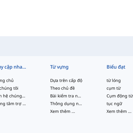
Truy cập nhanh
Từ vựng
Biểu đạt
ang chủ
Dựa trên cấp độ
từ lóng
chúng tôi
Theo chủ đề
cụm từ
Liên hệ chúng tôi
Bài kiểm tra năng lực
Cụm động từ
Trung tâm trợ giúp
Thông dụng nhất
tục ngữ
Xem thêm
...
Xem thêm
...