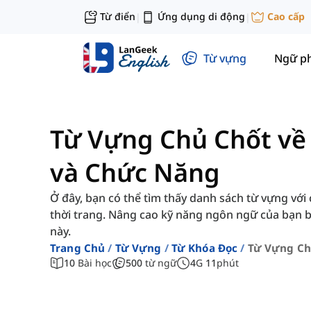
Từ điển
Ứng dụng di động
Cao cấp
|
|
Từ vựng
Ngữ p
Từ Vựng Chủ Chốt v
và Chức Năng
Ở đây, bạn có thể tìm thấy danh sách từ vựng với 
thời trang. Nâng cao kỹ năng ngôn ngữ của bạn 
này.
Trang Chủ
Từ Vựng
Từ Khóa Đọc
Từ Vựng Ch
10
Bài học
500
từ ngữ
4
G
11
phút