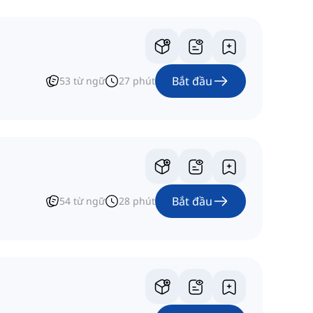
Bắt đầu
53
từ ngữ
27
phút
Bắt đầu
54
từ ngữ
28
phút