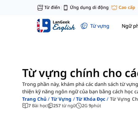
Từ điển
Ứng dụng di động
Cao cấp
|
|
Từ vựng
Ngữ p
Từ vựng chính cho c
Trong phần này, khám phá các danh sách từ vựng đ
thiện kỹ năng ngôn ngữ của bạn bằng cách học c
Trang Chủ
Từ Vựng
Từ Khóa Đọc
Từ Vựng Ch
7
Bài học
257
từ ngữ
2
G
9
phút