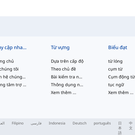
Truy cập nhanh
Từ vựng
Biểu đạt
ang chủ
Dựa trên cấp độ
từ lóng
chúng tôi
Theo chủ đề
cụm từ
Liên hệ chúng tôi
Bài kiểm tra năng lực
Cụm động từ
Trung tâm trợ giúp
Thông dụng nhất
tục ngữ
Xem thêm
...
Xem thêm
...
العر
Filipino
فارسی
Indonesia
Deutsch
português
日
中
本
文
語