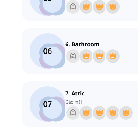
6. Bathroom
06
7. Attic
07
Gác mái