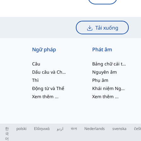
Tải xuống
Ngữ pháp
Phát âm
Câu
Bảng chữ cái tiếng Anh
Dấu câu và Chính tả
Nguyên âm
Thì
Phụ âm
Động từ và Thể
Khái niệm Ngữ âm học
Xem thêm
...
Xem thêm
...
한
polski
Ελληνικά
اردو
বাংলা
Nederlands
svenska
češ
국
어