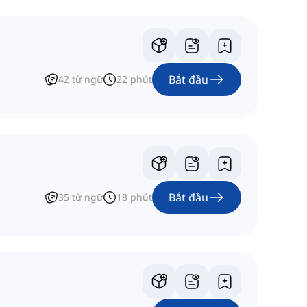
Bắt đầu
42
từ ngữ
22
phút
Bắt đầu
35
từ ngữ
18
phút