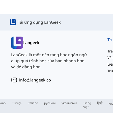
Tải ứng dụng LanGeek
Langeek
Tr
LanGeek là một nền tảng học ngôn ngữ
Về 
giúp quá trình học của bạn nhanh hơn
và dễ dàng hơn.
info@langeek.co
añol
Türkçe
italiano
русский
українська
Tiếng
हिन्दी
بية
Việt