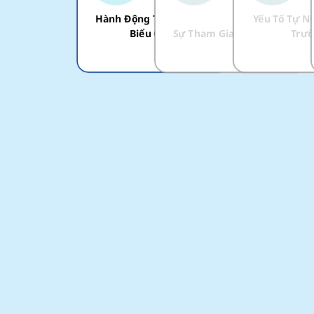
Hành Động Thể Chất và
Yếu Tố Tự N
Biểu Cảm
Sự Tham Gia và Hành Vi
Trư