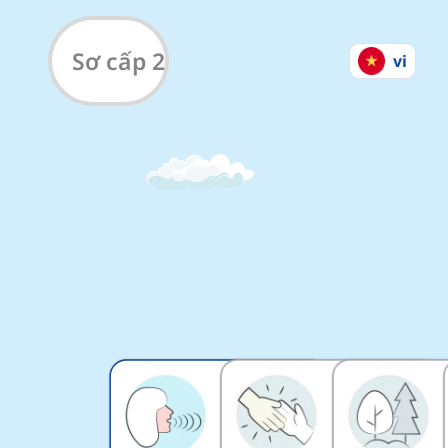
Từ Vựng Tiếng Anh cho
Sơ cấp 2
vi
#
1
#
2
12
từ ngữ
14
từ ngữ
6
phút
7
phút