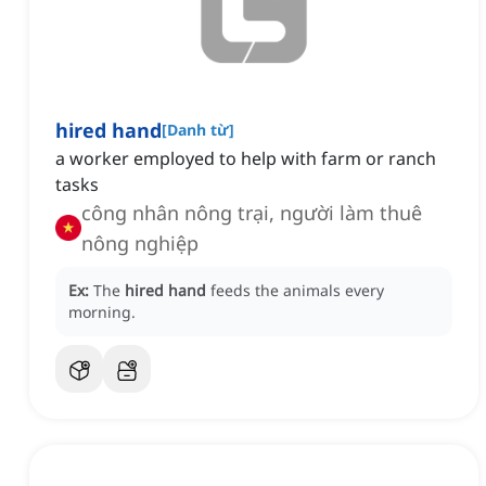
hired hand
[
Danh từ
]
a worker employed to help with farm or ranch
tasks
công nhân nông trại, người làm thuê
nông nghiệp
Ex:
The
hired hand
feeds the animals every
morning.