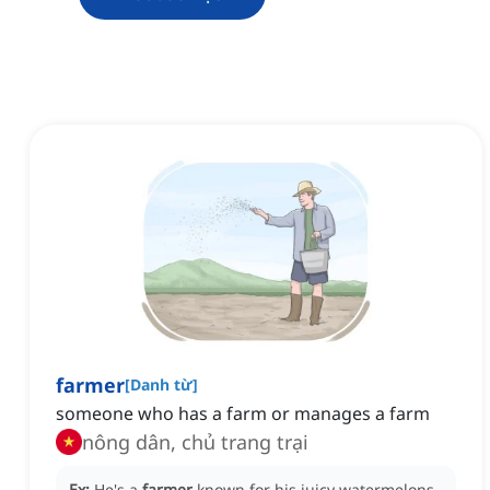
farmer
[
Danh từ
]
someone who has a farm or manages a farm
nông dân, chủ trang trại
Ex:
He's a
farmer
known for his juicy watermelons.