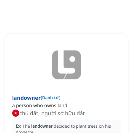
landowner
[
Danh từ
]
a person who owns land
chủ đất, người sở hữu đất
Ex:
The
landowner
decided to plant trees on his
property.