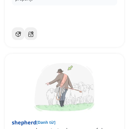
shepherd
[
Danh từ
]