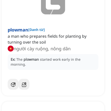
plowman
[
Danh từ
]
a man who prepares fields for planting by
turning over the soil
người cày ruộng, nông dân
Ex:
The
plowman
started work early in the
morning.