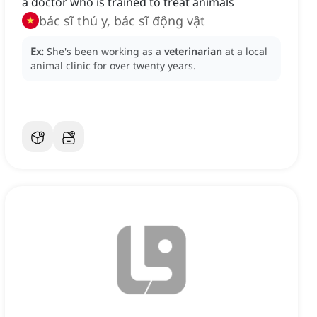
a doctor who is trained to treat animals
bác sĩ thú y, bác sĩ động vật
Ex:
She's been working as a
veterinarian
at a local
animal clinic for over twenty years.