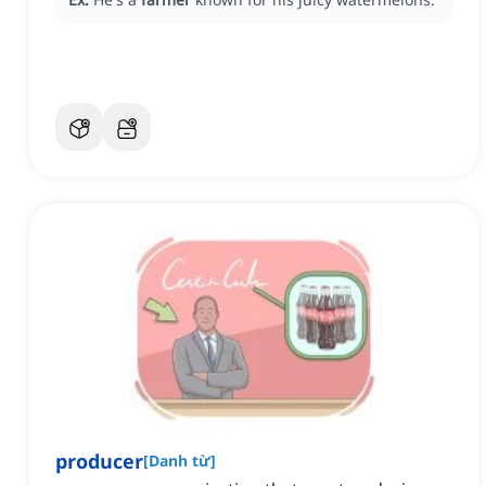
producer
[
Danh từ
]