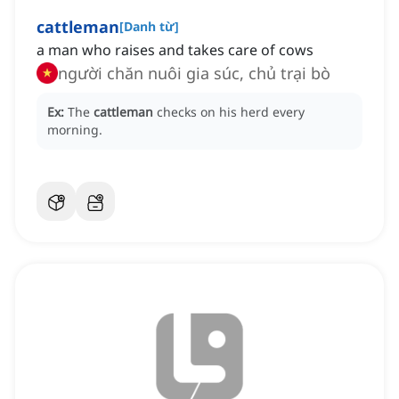
cattleman
[
Danh từ
]
a man who raises and takes care of cows
người chăn nuôi gia súc, chủ trại bò
Ex:
The
cattleman
checks on his herd every
morning.