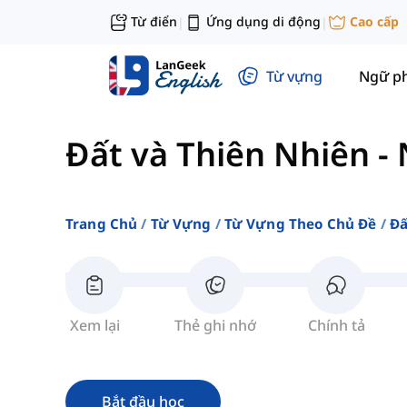
Từ điển
Ứng dụng di động
Cao cấp
|
|
Từ vựng
Ngữ p
Đất và Thiên Nhiên
-
Trang Chủ
Từ Vựng
Từ Vựng Theo Chủ Đề
Đấ
Xem lại
Thẻ ghi nhớ
Chính tả
Bắt đầu học