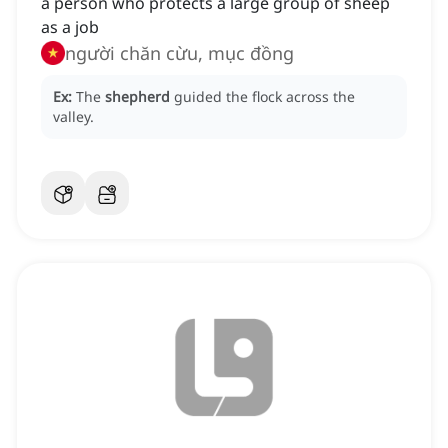
a person who protects a large group of sheep
as a job
người chăn cừu, mục đồng
Ex:
The
shepherd
guided the flock across the
valley.