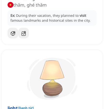
thăm, ghé thăm
Ex:
During their vacation, they planned to
visit
famous landmarks and historical sites in the city.
light
[
Danh từ
]