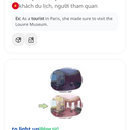
khách du lịch, người tham quan
Ex:
As a
tourist
in Paris, she made sure to visit the
Louvre Museum.
to light up
[
Động từ
]