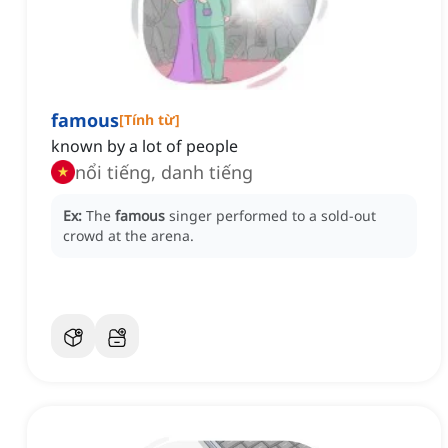
famous
[
Tính từ
]
known by a lot of people
nổi tiếng, danh tiếng
Ex:
The
famous
singer performed to a sold-out
crowd at the arena.