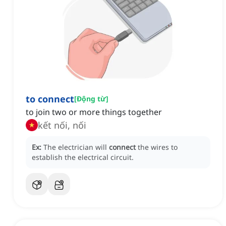
to connect
[
Động từ
]
to join two or more things together
kết nối, nối
Ex:
The electrician will
connect
the wires to
establish the electrical circuit.