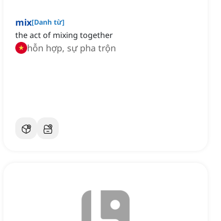
mix
[
Danh từ
]
the act of mixing together
hỗn hợp, sự pha trộn