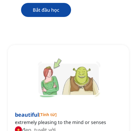
Bắt đầu học
beautiful
[
Tính từ
]
extremely pleasing to the mind or senses
đẹp, tuyệt vời