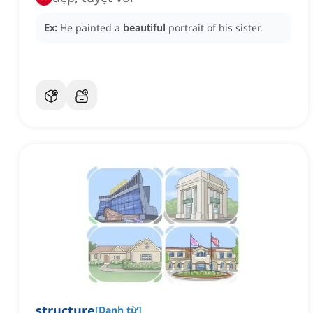
Ex:
He painted a
beautiful
portrait of his sister.
structure
[
Danh từ
]