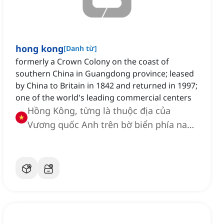
hong kong
[
Danh từ
]
formerly a Crown Colony on the coast of
southern China in Guangdong province; leased
by China to Britain in 1842 and returned in 1997;
one of the world's leading commercial centers
Hồng Kông, từng là thuộc địa của
Vương quốc Anh trên bờ biển phía nam
Trung Quốc ở tỉnh Quảng Đông; được
Trung Quốc cho Anh thuê vào năm 1842
và trả lại vào năm 1997; một trong
những trung tâm thương mại hàng đầu
thế giới