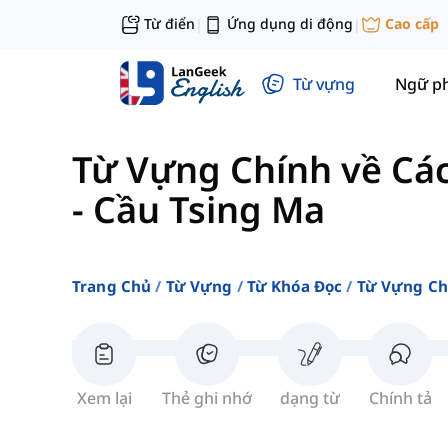
Từ điển
Ứng dụng di động
Cao cấp
|
|
Từ vựng
Ngữ p
Từ Vựng Chính về Các
-
Cầu Tsing Ma
Trang Chủ
Từ Vựng
Từ Khóa Đọc
Từ Vựng Ch
Xem lại
Thẻ ghi nhớ
dạng từ
Chính tả