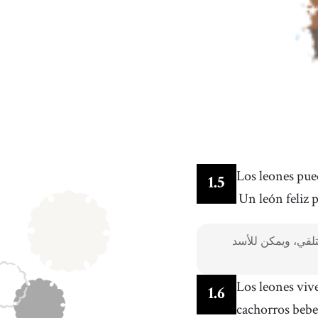
Los leones pued
1
.
5
Un león feliz 
تلقي، ويمكن للأسد
Los leones viv
1
.
6
cachorros bebe