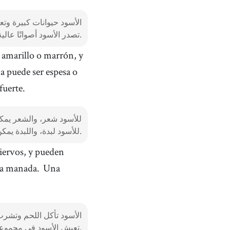
الأسود حيوانات كبيرة وتع
تصدر الأسود أصواتًا عالية تسمى الزئير، ويمكن سماع الزئير من بعيد.
r amarillo o marrón, y
a puede ser espesa o
fuerte.
للأسود شعر، والشعر يمكن 
للأسود لبدة، واللبدة يمكن أن تكون كثيفة أو خفيفة. اللبدة يمكن أن تكون ذهبية أو سوداء، وهي تعطي الأسد مظهراً قوياً.
ciervos, y pueden
ama manada.
Una
الأسود تأكل اللحم وتشرب 
تعيش الأسود في مجموعات، وتسمى المجموعة قطيع. القطيع لديه العديد من الأسود، ويبقون معًا للصيد أو الراحة.