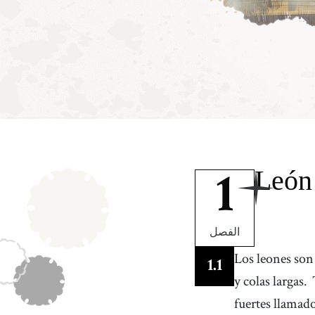
León
1
الفصل
Los leones son
1
.
1
y colas largas.
fuertes llamado