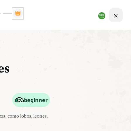
es
beginner
eza, como lobos, leones,