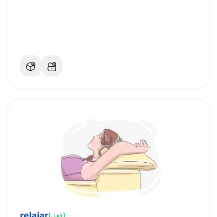
relajar
]
فعل
[