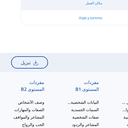
مكان العمل
Viaje y turismo
تنزيل
مفردات
مفردات
المستوى B1
المستوى B2
التحيات والتفاعل الاجتماعي
البيانات الشخصية ومراحل الحياة
وصف الأشخاص
العائلة الممتدة والمعارف
السمات الجسدية
الصفات والمهارات
ية
صفات الشخصية
المشاعر والمواقف
المشاعر والردود
الحب والزواج