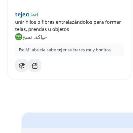
tejer
]
فعل
[
unir hilos o fibras entrelazándolos para formar
telas, prendas u objetos
حياكة, نسج
Ex:
Mi abuela sabe
tejer
suéteres muy bonitos.