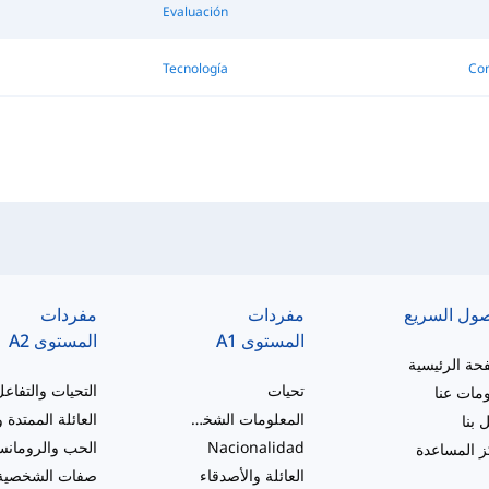
Evaluación
Tecnología
Co
صول السريع
مفردات
مفردات
المستوى A1
المستوى A2
حة الرئيسية
تحيات
مات عنا
المعلومات الشخصية والوصف العام
 بنا
Nacionalidad
الحب والرومانس
 المساعدة
العائلة والأصدقاء
صفات الشخصية