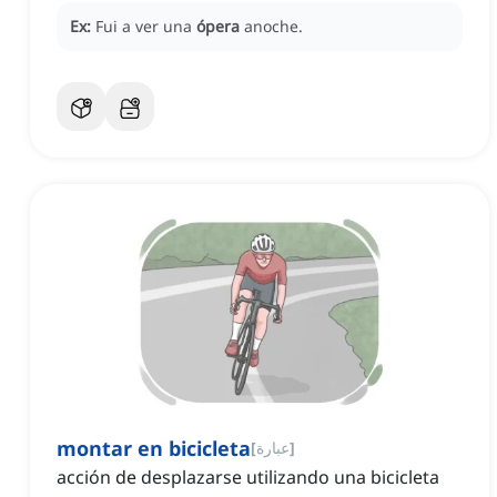
Ex:
Fui a ver una
ópera
anoche.
montar en bicicleta
]
عبارة
[
acción de desplazarse utilizando una bicicleta