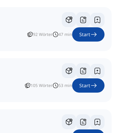
Start
92
Wörter
47
min
Start
105
Wörter
53
min