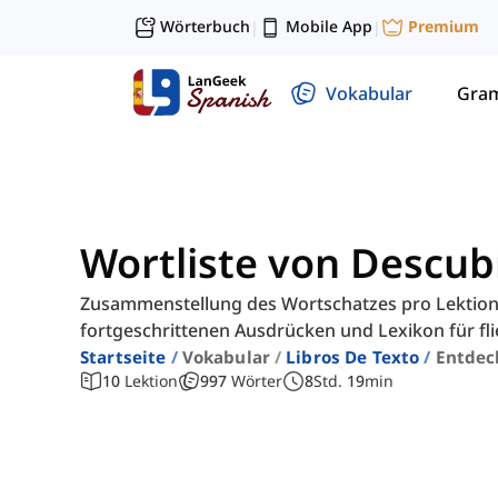
Wörterbuch
Mobile App
Premium
|
|
Vokabular
Gra
Wortliste von Descub
Zusammenstellung des Wortschatzes pro Lektion
fortgeschrittenen Ausdrücken und Lexikon für f
Startseite
Vokabular
Libros De Texto
Entdec
10
Lektion
997
Wörter
8
Std.
19
min