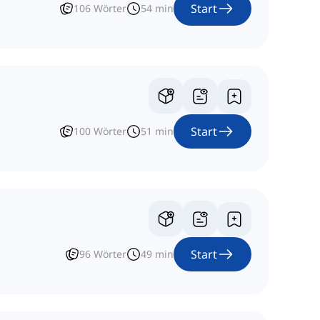
Start
106
Wörter
54
min
Start
100
Wörter
51
min
Start
96
Wörter
49
min