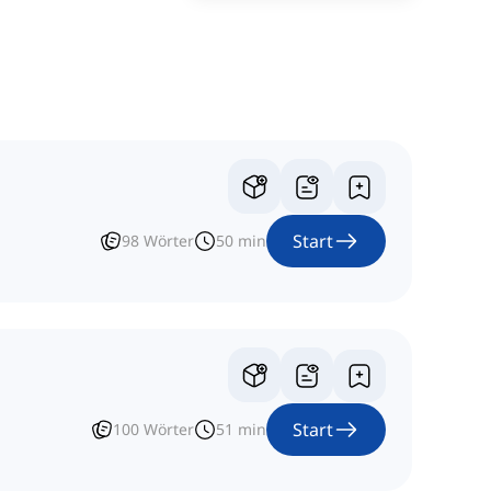
Start
98
Wörter
50
min
Start
100
Wörter
51
min