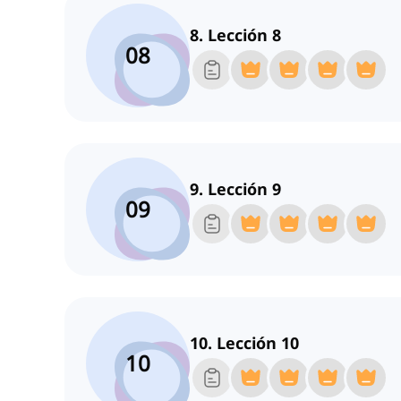
8. Lección 8
08
9. Lección 9
09
10. Lección 10
10