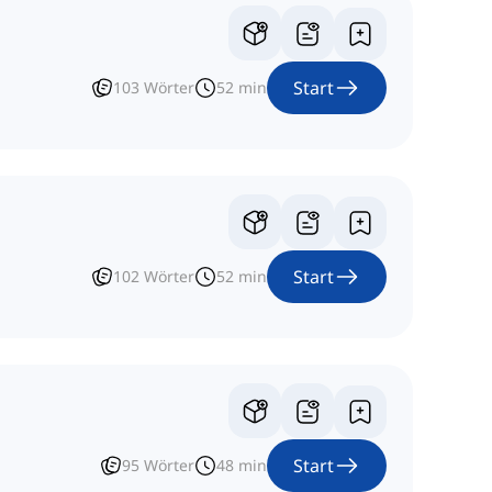
Start
103
Wörter
52
min
Start
102
Wörter
52
min
Start
95
Wörter
48
min