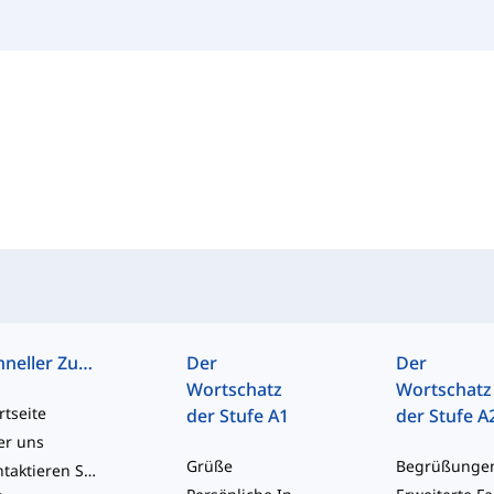
Schneller Zugriff
Der
Der
Wortschatz
Wortschatz
rtseite
der Stufe A1
der Stufe A
er uns
Grüße
Kontaktieren Sie uns