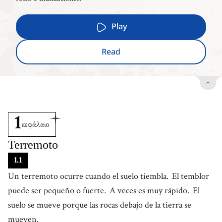
Play
Read
1
κεφάλαιο
Terremoto
1
.
1
Un terremoto ocurre cuando el suelo tiembla.
El temblor
puede ser pequeño o fuerte.
A veces es muy rápido.
El
suelo se mueve porque las rocas debajo de la tierra se
mueven.