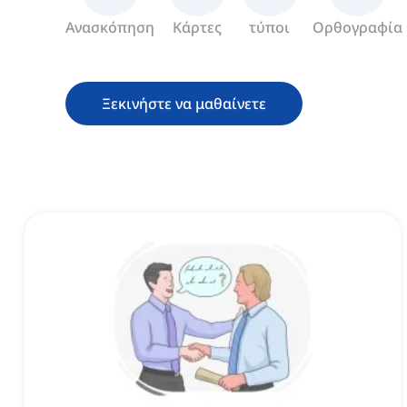
Ανασκόπηση
Κάρτες
τύποι
Ορθογραφία
Ξεκινήστε να μαθαίνετε