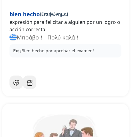
bien hecho
[
Επιφώνημα
]
expresión para felicitar a alguien por un logro o
acción correcta
Μπράβο！, Πολύ καλά！
Ex:
¡Bien hecho por aprobar el examen!