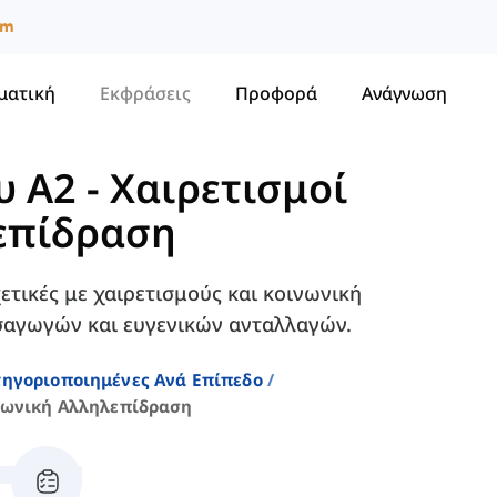
um
ματική
Εκφράσεις
Προφορά
Ανάγνωση
υ A2
-
Χαιρετισμοί
λεπίδραση
ετικές με χαιρετισμούς και κοινωνική
σαγωγών και ευγενικών ανταλλαγών.
τηγοριοποιημένες Ανά Επίπεδο
ινωνική Αλληλεπίδραση