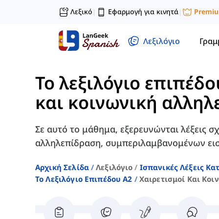
Λεξικό
Εφαρμογή για κινητά
Premi
|
|
Λεξιλόγιο
Γραμ
Το λεξιλόγιο επιπέδο
και κοινωνική αλλη
Σε αυτό το μάθημα, εξερευνώνται λέξεις σχ
αλληλεπίδραση, συμπεριλαμβανομένων ει
Αρχική Σελίδα
Λεξιλόγιο
Ισπανικές Λέξεις Κα
Το Λεξιλόγιο Επιπέδου A2
Χαιρετισμοί Και Κο