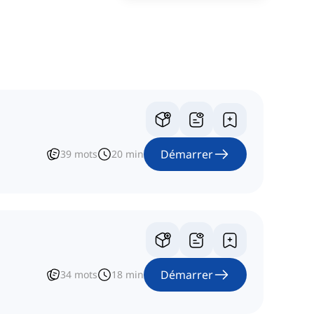
Démarrer
39
mots
20
min
Démarrer
34
mots
18
min