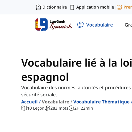
Dictionnaire
Application mobile
Pre
|
|
Vocabulaire
Gr
Vocabulaire lié à la lo
espagnol
Vocabulaire des normes, autorités et procédures 
sécurité sociale.
Accueil
Vocabulaire
Vocabulaire Thématique
10
Leçon
283
mots
2
H
22
min