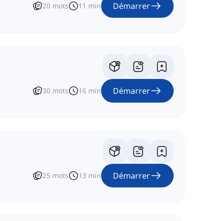
Démarrer
20
mots
11
min
Démarrer
30
mots
16
min
Démarrer
25
mots
13
min