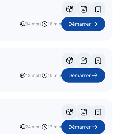
Démarrer
34
mots
18
min
Démarrer
18
mots
10
min
Démarrer
24
mots
13
min