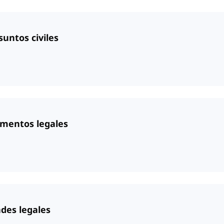
untos civiles
umentos legales
ades legales