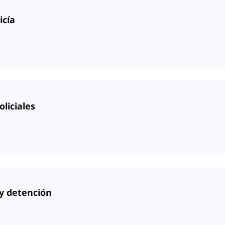
icía
oliciales
 y detención