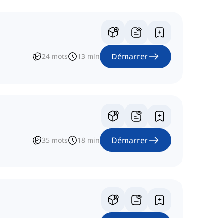
Démarrer
24
mots
13
min
Démarrer
35
mots
18
min