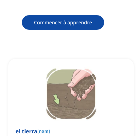
Commencer à apprendre
el tierra
[
nom
]