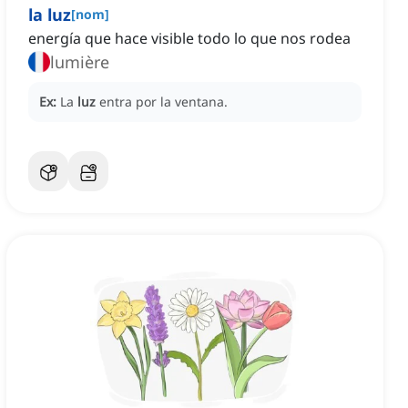
la luz
[
nom
]
energía que hace visible todo lo que nos rodea
lumière
Ex:
La
luz
entra por la ventana.