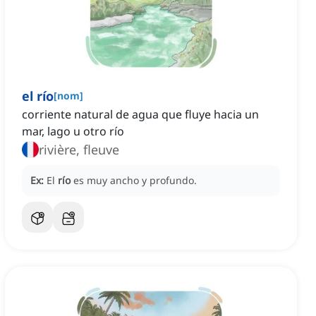
el río
[
nom
]
corriente natural de agua que fluye hacia un
mar, lago u otro río
rivière, fleuve
Ex:
El
río
es muy ancho y profundo.