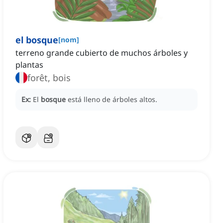
el bosque
[
nom
]
terreno grande cubierto de muchos árboles y
plantas
forêt, bois
Ex:
El
bosque
está lleno de árboles altos.