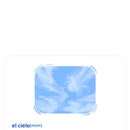
el cielo
[
nom
]