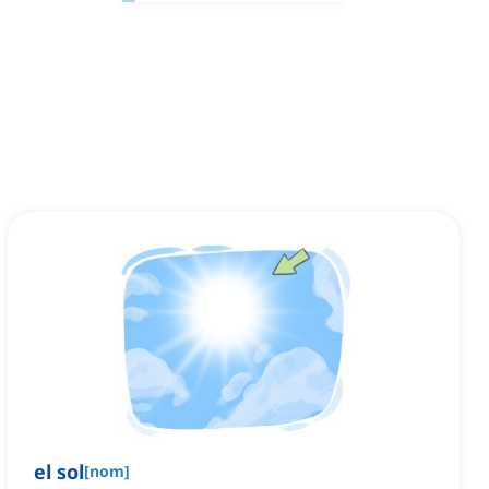
el sol
[
nom
]