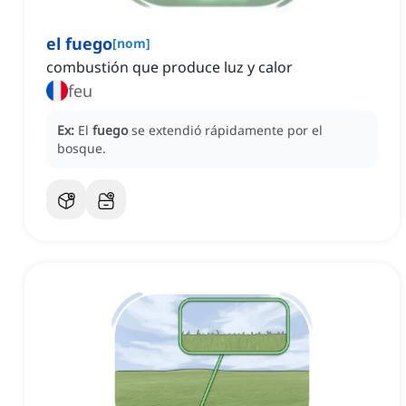
el fuego
[
nom
]
combustión que produce luz y calor
feu
Ex:
El
fuego
se extendió rápidamente por el
bosque.