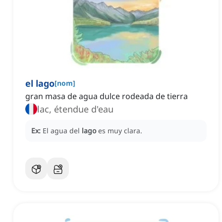
el lago
[
nom
]
gran masa de agua dulce rodeada de tierra
lac, étendue d'eau
Ex:
El agua del
lago
es muy clara.