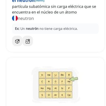
el neutrón
[
nom
]
partícula subatómica sin carga eléctrica que se
encuentra en el núcleo de un átomo
neutron
Ex:
Un
neutrón
no tiene carga eléctrica.