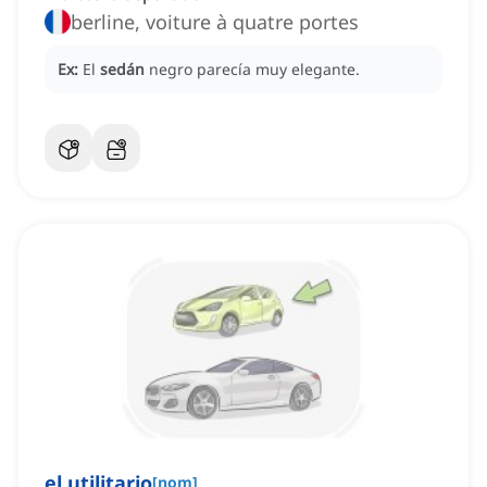
berline, voiture à quatre portes
Ex:
El
sedán
negro parecía muy elegante.
el utilitario
[
nom
]