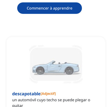
Commencer à apprendre
descapotable
[
Adjectif
]
un automóvil cuyo techo se puede plegar o
quitar