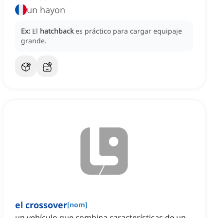
un hayon
Ex:
El
hatchback
es práctico para cargar equipaje
grande.
el crossover
[
nom
]
un vehículo que combina características de un