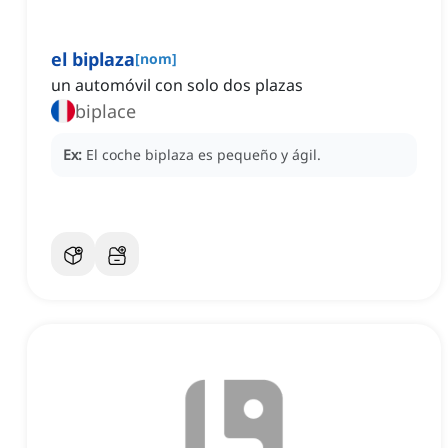
el biplaza
[
nom
]
un automóvil con solo dos plazas
biplace
Ex:
El coche biplaza es pequeño y ágil.