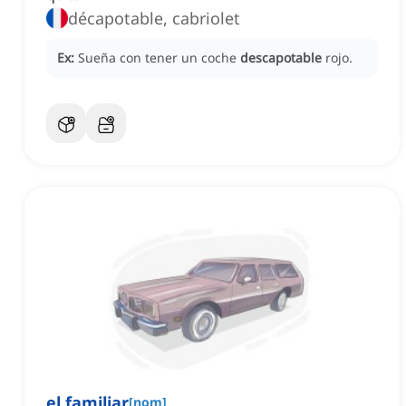
décapotable, cabriolet
Ex:
Sueña con tener un coche
descapotable
rojo.
el familiar
[
nom
]