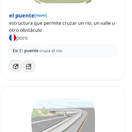
el puente
[
nom
]
estructura que permite cruzar un río, un valle u
otro obstáculo
pont
Ex:
El
puente
cruza el río.