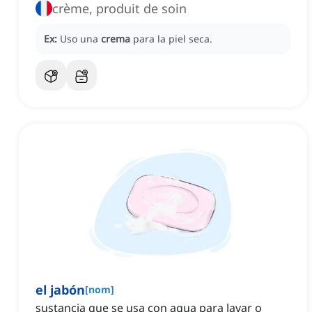
crème, produit de soin
Ex:
Uso una
crema
para la piel seca.
el jabón
[
nom
]
sustancia que se usa con agua para lavar o