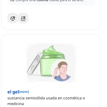
el gel
[
nom
]
sustancia semisólida usada en cosmética o
medicina