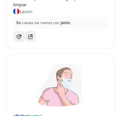
limpiar
savon
Ex:
Lávate las manos con
jabón
.
[
verbe
]