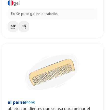
gel
Ex:
Se puso
gel
en el cabello.
el peine
[
nom
]
objeto con dientes que se usa para peinar el