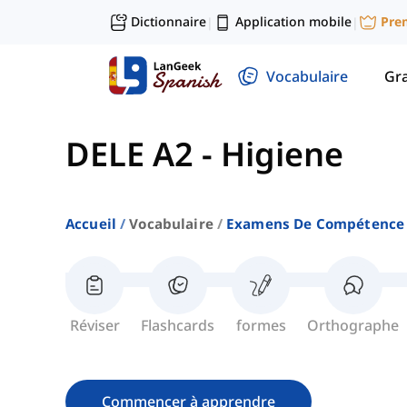
Dictionnaire
Application mobile
Pre
|
|
Vocabulaire
Gr
DELE A2
-
Higiene
Accueil
Vocabulaire
Examens De Compétence 
Réviser
Flashcards
formes
Orthographe
Commencer à apprendre