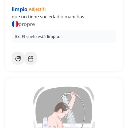
limpio
[
Adjectif
]
que no tiene suciedad o manchas
propre
Ex:
El suelo está
limpio
.