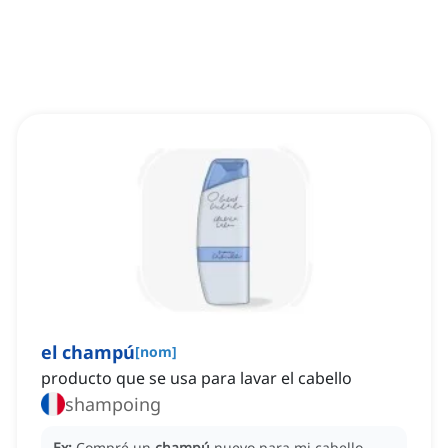
el champú
[
nom
]
producto que se usa para lavar el cabello
shampoing
Ex:
Compré un
champú
nuevo para mi cabello.