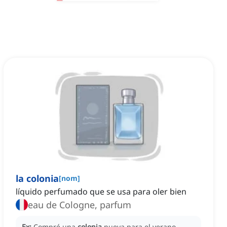
la colonia
[
nom
]
líquido perfumado que se usa para oler bien
eau de Cologne, parfum
Ex:
Compré una
colonia
nueva para el verano.