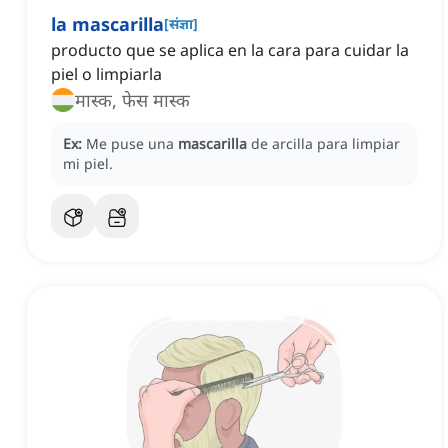
la mascarilla
[
संज्ञा
]
producto que se aplica en la cara para cuidar la
piel o limpiarla
मास्क, फेस मास्क
Ex:
Me puse una
mascarilla
de arcilla para limpiar
mi piel.