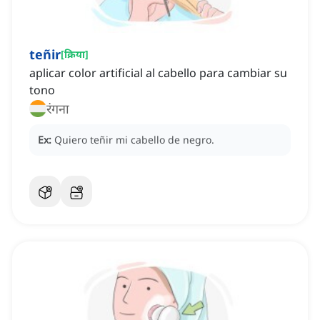
teñir
[
क्रिया
]
aplicar color artificial al cabello para cambiar su
tono
रंगना
Ex:
Quiero teñir mi cabello de negro.