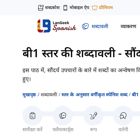
शब्दकोश
मोबाइल ऐप
प्रीमियम
|
|
शब्दावली
व्याकरण
बी1 स्तर की शब्दावली
-
सौं
इस पाठ में, सौंदर्य उपचारों के बारे में शब्दों का अन्वेष
हुए।
मुखपृष्ठ
शब्दावली
स्तर के अनुसार वर्गीकृत स्पेनिश शब्द
बी1 
समीक्षा करें
फ्लैशकार्ड्स
रूप
वर्तनी