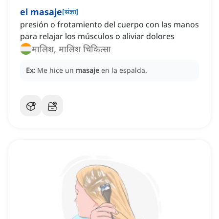
el masaje
[
संज्ञा
]
presión o frotamiento del cuerpo con las manos
para relajar los músculos o aliviar dolores
मालिश, मालिश चिकित्सा
Ex:
Me hice un
masaje
en la espalda.