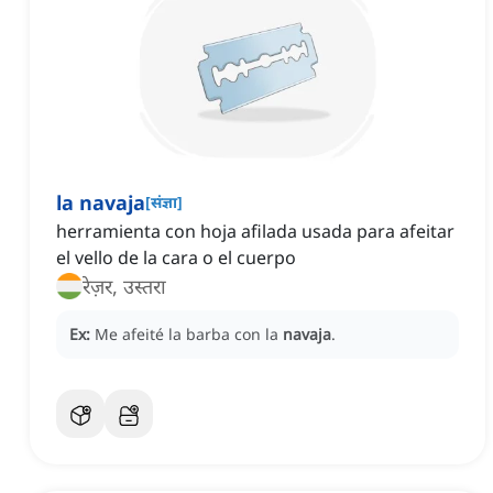
la navaja
[
संज्ञा
]
herramienta con hoja afilada usada para afeitar
el vello de la cara o el cuerpo
रेज़र, उस्तरा
Ex:
Me afeité la barba con la
navaja
.