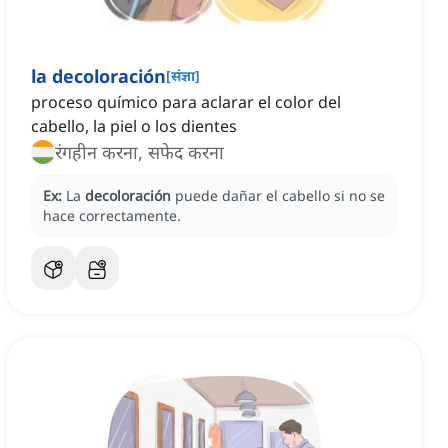
la decoloración
[
संज्ञा
]
proceso químico para aclarar el color del
cabello, la piel o los dientes
रंगहीन करना, सफेद करना
Ex:
La
decoloración
puede dañar el cabello si no se
hace correctamente.