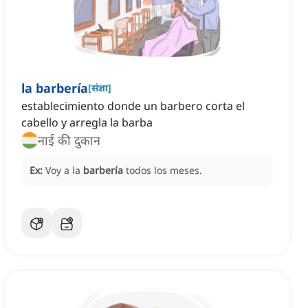
la barbería
[
संज्ञा
]
establecimiento donde un barbero corta el
cabello y arregla la barba
नाई की दुकान
Ex:
Voy a la
barbería
todos los meses.