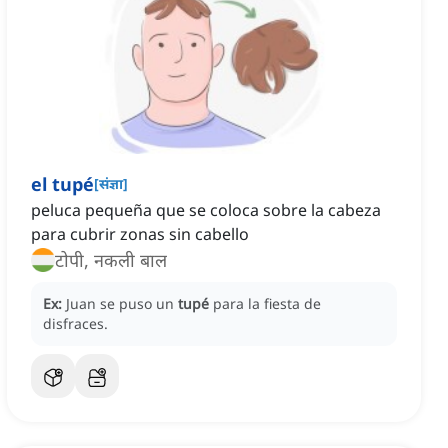
el tupé
[
संज्ञा
]
peluca pequeña que se coloca sobre la cabeza
para cubrir zonas sin cabello
टोपी, नकली बाल
Ex:
Juan se puso un
tupé
para la fiesta de
disfraces.