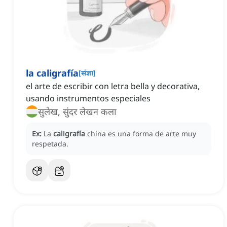
la caligrafía
[
संज्ञा
]
el arte de escribir con letra bella y decorativa,
usando instrumentos especiales
सुलेख, सुंदर लेखन कला
Ex:
La
caligrafía
china es una forma de arte muy
respetada.