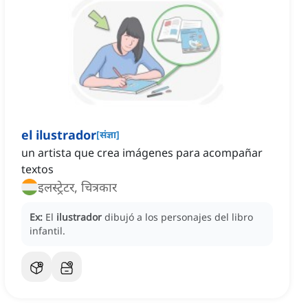
el ilustrador
[
संज्ञा
]
un artista que crea imágenes para acompañar
textos
इलस्ट्रेटर, चित्रकार
Ex:
El
ilustrador
dibujó a los personajes del libro
infantil.