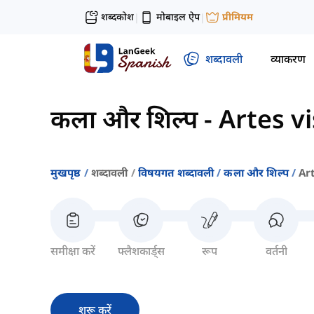
शब्दकोश
मोबाइल ऐप
प्रीमियम
|
|
शब्दावली
व्याकरण
कला और शिल्प
-
Artes vi
मुखपृष्ठ
शब्दावली
विषयगत शब्दावली
कला और शिल्प
Ar
समीक्षा करें
फ्लैशकार्ड्स
रूप
वर्तनी
शुरू करें