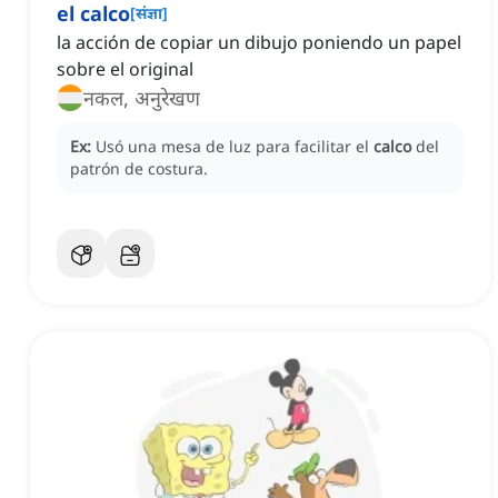
el calco
[
संज्ञा
]
la acción de copiar un dibujo poniendo un papel
sobre el original
नकल, अनुरेखण
Ex:
Usó una mesa de luz para facilitar el
calco
del
patrón de costura.