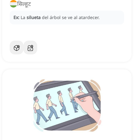
सिल्हूट
Ex:
La
silueta
del árbol se ve al atardecer.