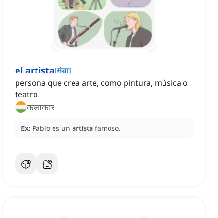
el artista
[
संज्ञा
]
persona que crea arte, como pintura, música o
teatro
कलाकार
Ex:
Pablo es un
artista
famoso.