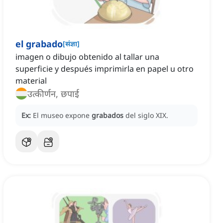
el grabado
[
संज्ञा
]
imagen o dibujo obtenido al tallar una
superficie y después imprimirla en papel u otro
material
उत्कीर्णन, छपाई
Ex:
El museo expone
grabados
del siglo XIX.