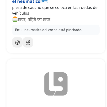
el neumático
[
संज्ञा
]
pieza de caucho que se coloca en las ruedas de
vehículos
टायर, पहिये का टायर
Ex:
El
neumático
del coche está pinchado.