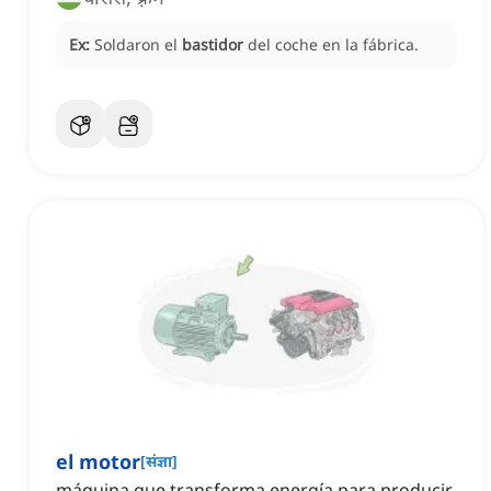
Ex:
Soldaron el
bastidor
del coche en la fábrica.
el motor
[
संज्ञा
]
máquina que transforma energía para producir