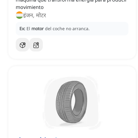
movimiento
इंजन, मोटर
Ex:
El
motor
del coche no arranca.