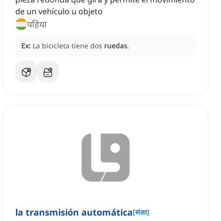
de un vehículo u objeto
पहिया
Ex:
La bicicleta tiene dos
ruedas
.
la transmisión automática
[
संज्ञा
]