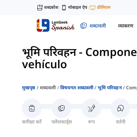
शब्दकोश
मोबाइल ऐप
प्रीमियम
|
|
शब्दावली
व्याकरण
भूमि परिवहन
-
Componen
vehículo
मुखपृष्ठ
शब्दावली
विषयगत शब्दावली
भूमि परिवहन
Comp
समीक्षा करें
फ्लैशकार्ड्स
रूप
वर्तनी