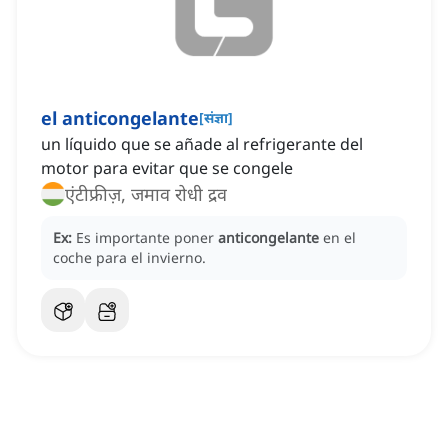
el anticongelante
[
संज्ञा
]
un líquido que se añade al refrigerante del
motor para evitar que se congele
एंटीफ्रीज़, जमाव रोधी द्रव
Ex:
Es importante poner
anticongelante
en el
coche para el invierno.