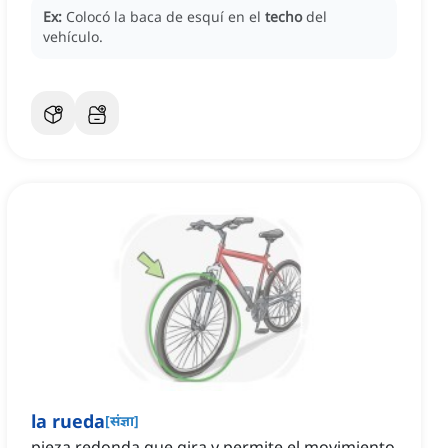
Ex:
Colocó la baca de esquí en el
techo
del
vehículo.
la rueda
[
संज्ञा
]
pieza redonda que gira y permite el movimiento