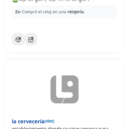
Ex:
Compró el reloj en una
relojería
.
la cervecería
[
संज्ञा
]
establecimiento donde se sirve cerveza para