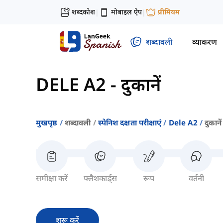
शब्दकोश
मोबाइल ऐप
प्रीमियम
|
|
शब्दावली
व्याकरण
DELE A2
-
दुकानें
मुखपृष्ठ
शब्दावली
स्पेनिश दक्षता परीक्षाएं
Dele A2
दुकानें
समीक्षा करें
फ्लैशकार्ड्स
रूप
वर्तनी
शुरू करें