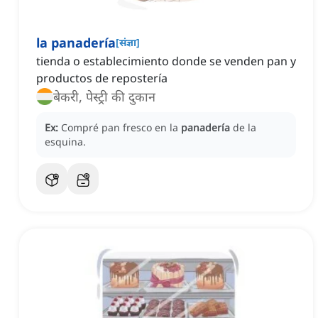
la panadería
[
संज्ञा
]
tienda o establecimiento donde se venden pan y
productos de repostería
बेकरी, पेस्ट्री की दुकान
Ex:
Compré pan fresco en la
panadería
de la
esquina.