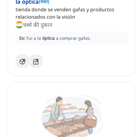
la óptica
[
संज्ञा
]
tienda donde se venden gafas y productos
relacionados con la visión
चश्मे की दुकान
Ex:
Fui a la
óptica
a comprar gafas.