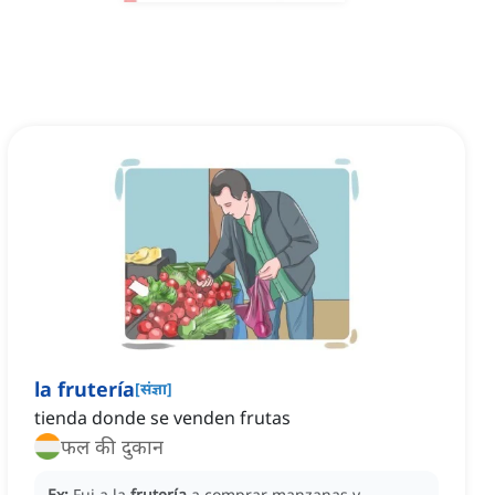
la frutería
[
संज्ञा
]
tienda donde se venden frutas
फल की दुकान
Ex:
Fui a la
frutería
a comprar manzanas y