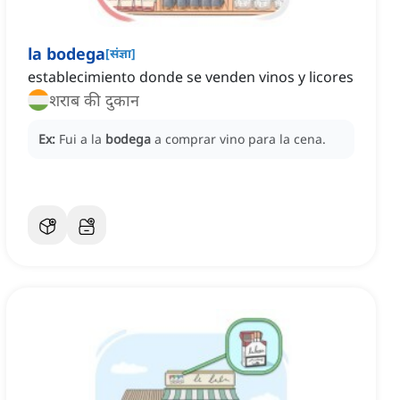
la bodega
[
संज्ञा
]
establecimiento donde se venden vinos y licores
शराब की दुकान
Ex:
Fui a la
bodega
a comprar vino para la cena.