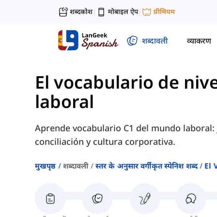
शब्दकोश
मोबाइल ऐप
प्रीमियम
|
|
शब्दावली
व्याकरण
El vocabulario de nive
laboral
Aprende vocabulario C1 del mundo laboral: j
conciliación y cultura corporativa.
मुखपृष्ठ
शब्दावली
स्तर के अनुसार वर्गीकृत स्पेनिश शब्द
El 