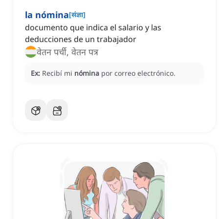
la nómina
[
संज्ञा
]
documento que indica el salario y las
deducciones de un trabajador
वेतन पर्ची, वेतन पत्र
Ex:
Recibí mi
nómina
por correo electrónico.