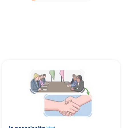
[
संज्ञा
]