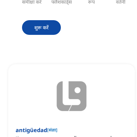
समीक्षा करें
फ्लैशकार्ड्स
रूप
वर्तनी
शुरू करें
antigüedad
[
संज्ञा
]