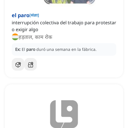
el paro
[
संज्ञा
]
interrupción colectiva del trabajo para protestar
o exigir algo
हड़ताल, काम रोक
Ex:
El
paro
duró una semana en la fábrica.