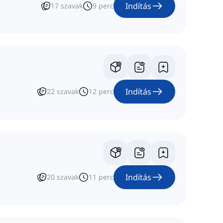
Indítás
17
szavak
9
perc
Indítás
22
szavak
12
perc
Indítás
20
szavak
11
perc