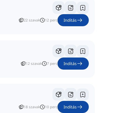
Indítás
22
szavak
12
perc
Indítás
12
szavak
7
perc
Indítás
18
szavak
10
perc