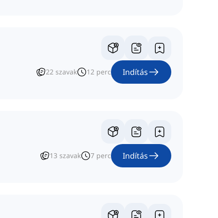
Indítás
22
szavak
12
perc
Indítás
13
szavak
7
perc