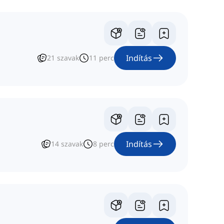
Indítás
21
szavak
11
perc
Indítás
14
szavak
8
perc