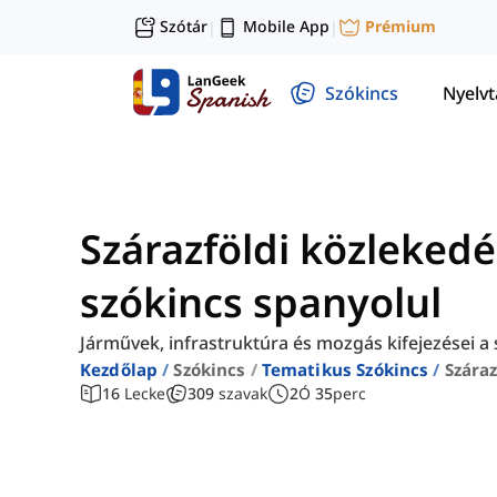
Szótár
Mobile App
Prémium
|
|
Szókincs
Nyelv
Szárazföldi közlekedé
szókincs spanyolul
Járművek, infrastruktúra és mozgás kifejezései a s
Kezdőlap
Szókincs
Tematikus Szókincs
Száraz
16
Lecke
309
szavak
2
Ó
35
perc