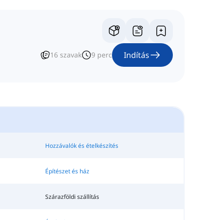
Indítás
16
szavak
9
perc
Hozzávalók és ételkészítés
Építészet és ház
Szárazföldi szállítás