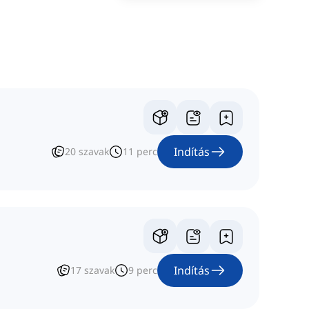
Indítás
20
szavak
11
perc
Indítás
17
szavak
9
perc