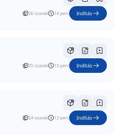
Indítás
26
szavak
14
perc
Indítás
25
szavak
13
perc
Indítás
24
szavak
13
perc