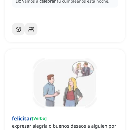
Ex:
Vamos a
celebrar
tu cumpleaños esta noche.
felicitar
[
Verbo
]
expresar alegría o buenos deseos a alguien por