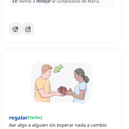
Ex:
Vamos a
festejar
el cumpleaños de María.
regalar
[
Verbo
]
dar algo a alguien sin esperar nada a cambio