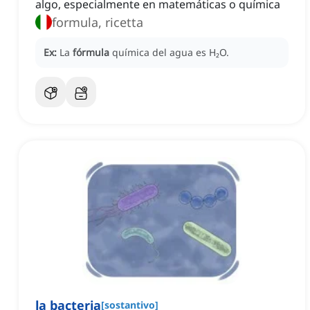
algo, especialmente en matemáticas o química
formula, ricetta
Ex:
La
fórmula
química del agua es
H₂O.
la bacteria
[
sostantivo
]