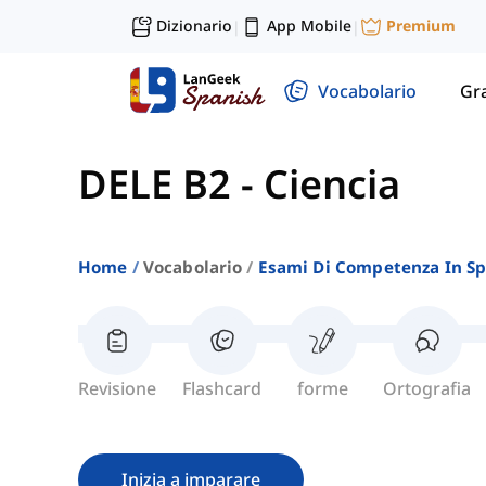
Dizionario
App Mobile
Premium
|
|
Vocabolario
Gr
DELE B2
-
Ciencia
Home
Vocabolario
Esami Di Competenza In S
Revisione
Flashcard
forme
Ortografia
Inizia a imparare