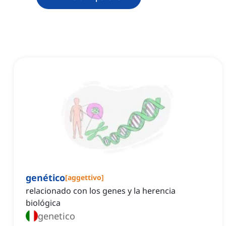
genético
[
aggettivo
]
relacionado con los genes y la herencia
biológica
genetico