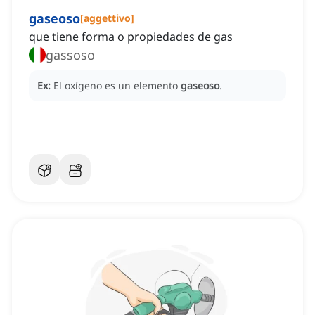
gaseoso
[
aggettivo
]
que tiene forma o propiedades de gas
gassoso
Ex:
El oxígeno es un elemento
gaseoso
.