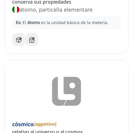
conserva sus propiedades
atomo, particella elementare
Ex:
El
átomo
es la unidad básica de la materia.
cósmico
[
aggettivo
]
relativo al universo o al cosmos