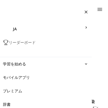
Togg
JA
リーダーボード
学習を始める
モバイルアプリ
表現
プレミアム
文法
スペイン語のメディアとゲームに関連する語彙
辞書
語彙
メディア、テクノロジー、ゲームの語彙集。エンターテイメン