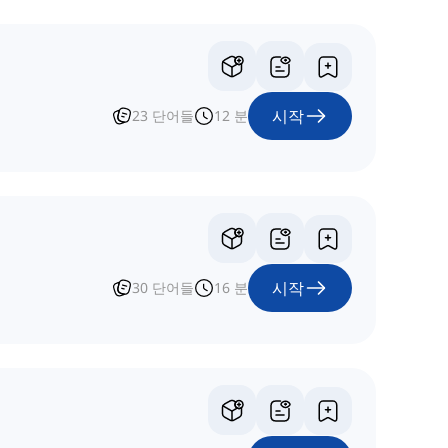
시작
23
단어들
12
분
시작
30
단어들
16
분