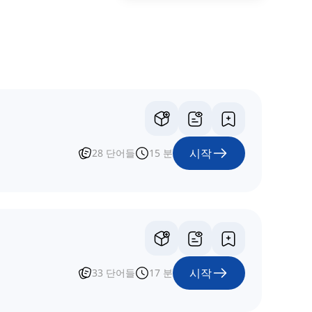
시작
28
단어들
15
분
시작
33
단어들
17
분