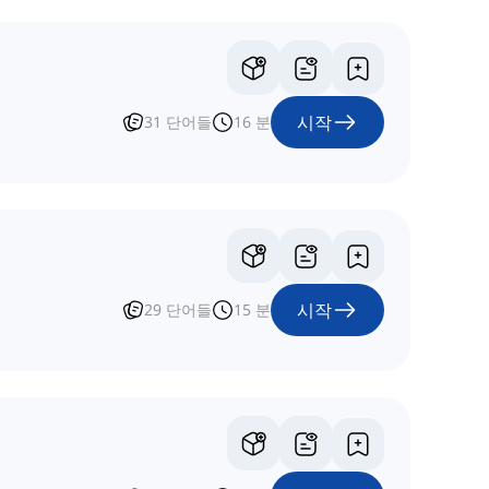
시작
31
단어들
16
분
시작
29
단어들
15
분