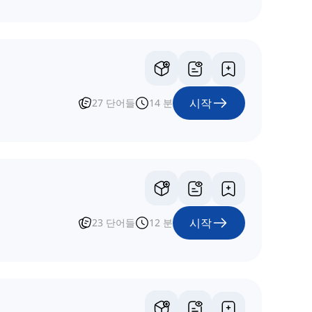
시작
27
단어들
14
분
시작
23
단어들
12
분