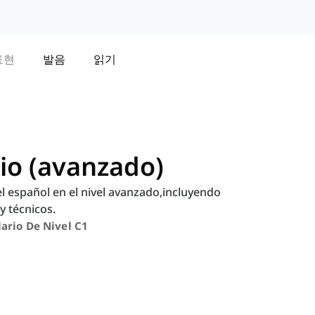
표현
발음
읽기
io (avanzado)
l español en el nivel avanzado,incluyendo
y técnicos.
ario De Nivel C1