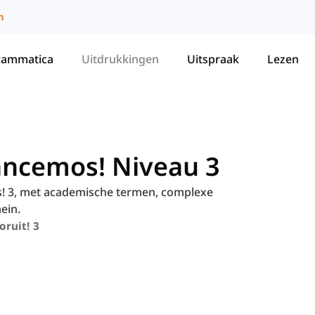
m
rammatica
Uitdrukkingen
Uitspraak
Lezen
ancemos! Niveau 3
s! 3, met academische termen, complexe
ein.
oruit! 3