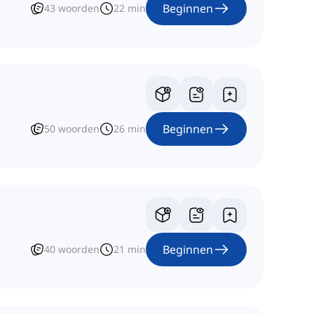
Beginnen
43
woorden
22
min
Beginnen
50
woorden
26
min
Beginnen
40
woorden
21
min