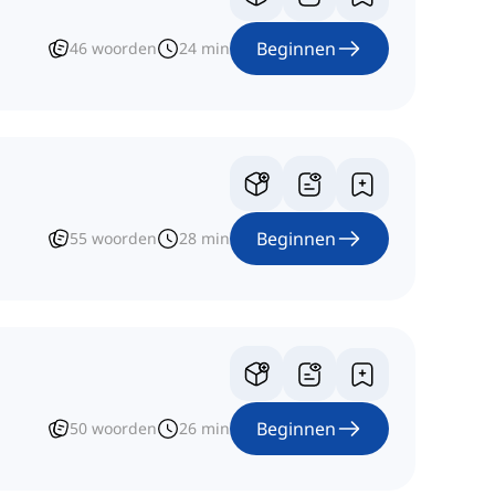
Beginnen
46
woorden
24
min
Beginnen
55
woorden
28
min
Beginnen
50
woorden
26
min