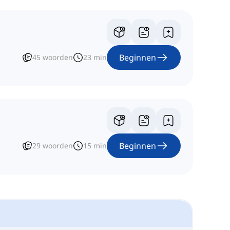
Beginnen
45
woorden
23
min
Beginnen
29
woorden
15
min