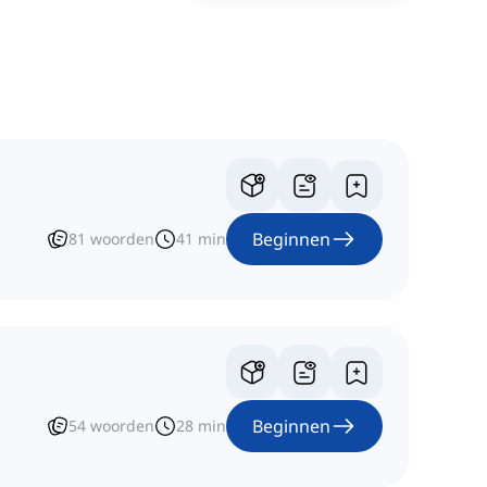
Beginnen
81
woorden
41
min
Beginnen
54
woorden
28
min