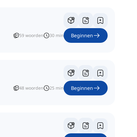
Beginnen
59
woorden
30
min
Beginnen
48
woorden
25
min