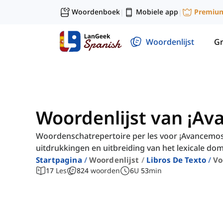
Woordenboek
Mobiele app
Premiu
|
|
Woordenlijst
G
Woordenlijst van ¡Av
Woordenschatrepertoire per les voor ¡Avancemo
uitdrukkingen en uitbreiding van het lexicale dom
Startpagina
Woordenlijst
Libros De Texto
Vo
17
Les
824
woorden
6
U
53
min