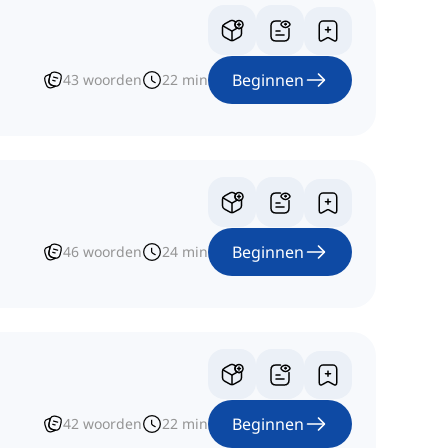
Beginnen
43
woorden
22
min
Beginnen
46
woorden
24
min
Beginnen
42
woorden
22
min