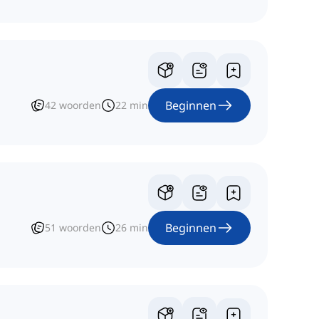
Beginnen
42
woorden
22
min
Beginnen
51
woorden
26
min