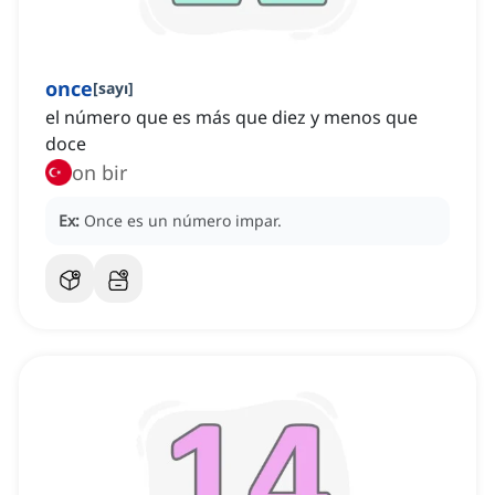
once
[
sayı
]
el número que es más que diez y menos que
doce
on bir
Ex:
Once es un número impar.