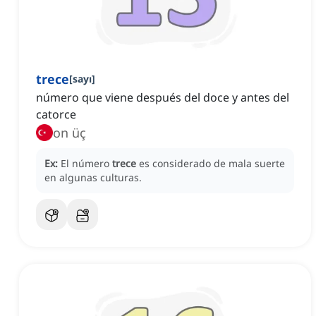
trece
[
sayı
]
número que viene después del doce y antes del
catorce
on üç
Ex:
El número
trece
es considerado de mala suerte
en algunas culturas.