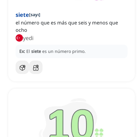
siete
[
sayı
]
el número que es más que seis y menos que
ocho
yedi
Ex:
El
siete
es un número primo.