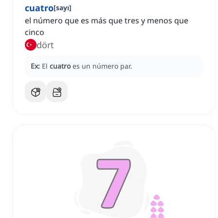
cuatro
[
sayı
]
el número que es más que tres y menos que
cinco
dört
Ex:
El
cuatro
es un número par.