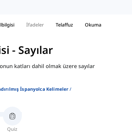
lbilgisi
İfadeler
Telaffuz
Okuma
si
-
Sayılar
e onun katları dahil olmak üzere sayılar
ndırılmış İspanyolca Kelimeler
Quiz