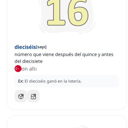
dieciséis
[
sayı
]
número que viene después del quince y antes
del diecisiete
on altı
Ex:
El dieciséis ganó en la lotería.