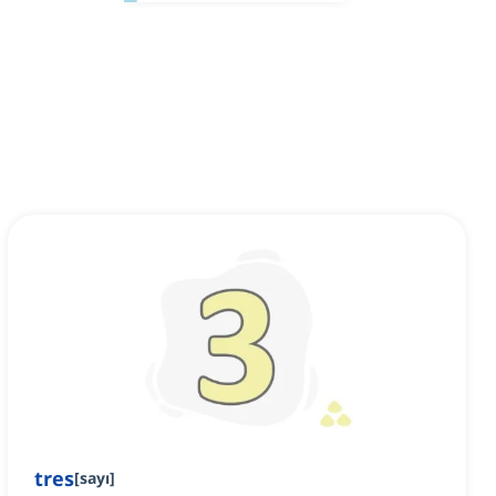
tres
[
sayı
]