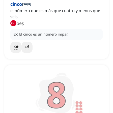
cinco
[
sayı
]
el número que es más que cuatro y menos que
seis
beş
Ex:
El cinco es un número impar.