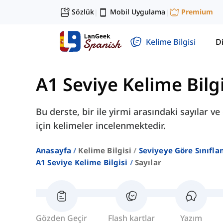
Sözlük
Mobil Uygulama
Premium
|
|
Kelime Bilgisi
Di
A1 Seviye Kelime Bilgi
Bu derste, bir ile yirmi arasındaki sayılar v
için kelimeler incelenmektedir.
Anasayfa
Kelime Bilgisi
Seviyeye Göre Sınıfla
A1 Seviye Kelime Bilgisi
Sayılar
Gözden Geçir
Flash kartlar
Yazım