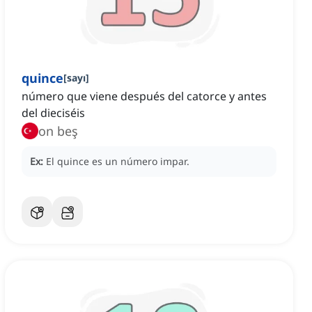
quince
[
sayı
]
número que viene después del catorce y antes
del dieciséis
on beş
Ex:
El quince es un número impar.