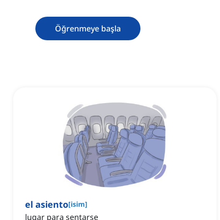
Öğrenmeye başla
el asiento
[
isim
]
lugar para sentarse