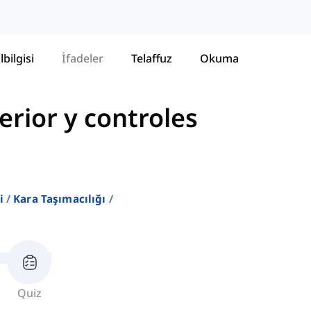
lbilgisi
İfadeler
Telaffuz
Okuma
erior y controles
i
Kara Taşımacılığı
Quiz