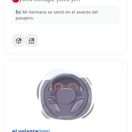
Ex:
Mi hermana se sentó en el asiento del
pasajero.
el volante
[
isim
]