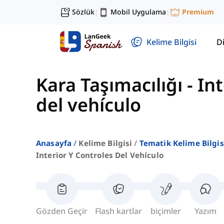
Sözlük
Mobil Uygulama
Premium
|
|
Kelime Bilgisi
Di
Kara Taşımacılığı
-
Int
del vehículo
Anasayfa
Kelime Bilgisi
Tematik Kelime Bilgis
Interior Y Controles Del Vehículo
Gözden Geçir
Flash kartlar
biçimler
Yazım