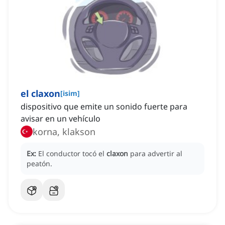
el claxon
[
isim
]
dispositivo que emite un sonido fuerte para
avisar en un vehículo
korna, klakson
Ex:
El conductor tocó el
claxon
para advertir al
peatón.