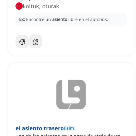
koltuk, oturak
Ex:
Encontré un
asiento
libre en el autobús.
el asiento trasero
[
isim
]