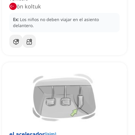
ön koltuk
Ex:
Los niños no deben viajar en el asiento
delantero.
el acelerador
[
isim
]