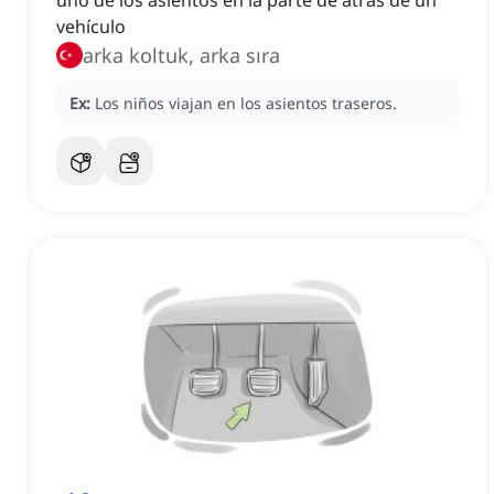
uno de los asientos en la parte de atrás de un
vehículo
arka koltuk, arka sıra
Ex:
Los niños viajan en los asientos traseros.