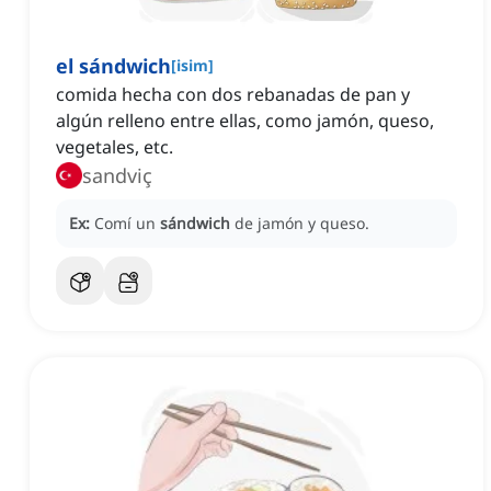
el sándwich
[
isim
]
comida hecha con dos rebanadas de pan y
algún relleno entre ellas, como jamón, queso,
vegetales, etc.
sandviç
Ex:
Comí un
sándwich
de jamón y queso.