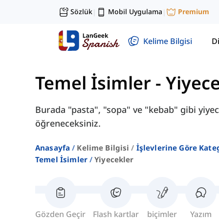
Sözlük
Mobil Uygulama
Premium
|
|
Kelime Bilgisi
Di
Temel İsimler
-
Yiyece
Burada "pasta", "sopa" ve "kebab" gibi yiyece
öğreneceksiniz.
Anasayfa
Kelime Bilgisi
İşlevlerine Göre Kate
Temel İsimler
Yiyecekler
Gözden Geçir
Flash kartlar
biçimler
Yazım