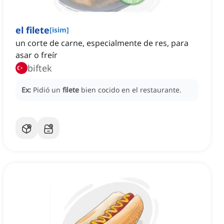
el filete
[
isim
]
un corte de carne, especialmente de res, para
asar o freír
biftek
Ex:
Pidió un
filete
bien cocido en el restaurante.