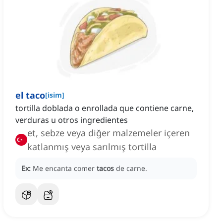
el taco
[
isim
]
tortilla doblada o enrollada que contiene carne,
verduras u otros ingredientes
et, sebze veya diğer malzemeler içeren
katlanmış veya sarılmış tortilla
Ex:
Me encanta comer
tacos
de carne.