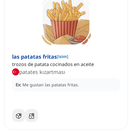
las patatas fritas
[
isim
]
trozos de patata cocinados en aceite
patates kızartması
Ex:
Me gustan las patatas fritas.