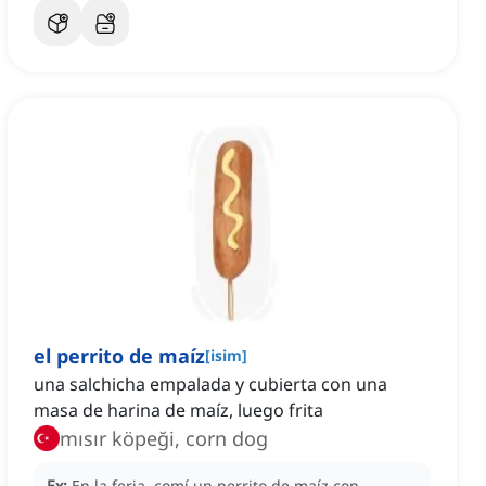
el perrito de maíz
[
isim
]
una salchicha empalada y cubierta con una
masa de harina de maíz, luego frita
mısır köpeği, corn dog
Ex:
En la feria, comí un perrito de maíz con