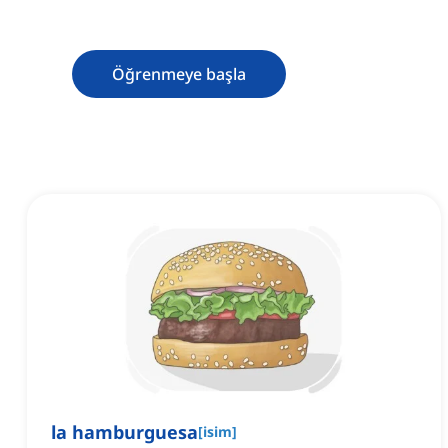
Öğrenmeye başla
la hamburguesa
[
isim
]