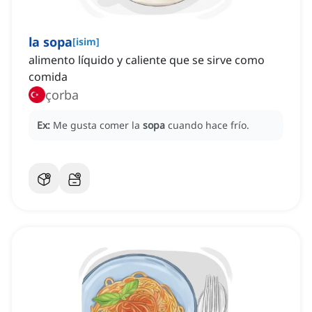
la sopa
[
isim
]
alimento líquido y caliente que se sirve como
comida
çorba
Ex:
Me gusta comer la
sopa
cuando hace frío.