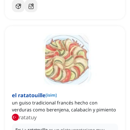
el ratatouille
[
isim
]
un guiso tradicional francés hecho con
verduras como berenjena, calabacín y pimiento
ratatuy
Ex:
La
ratatouille
es un plato vegetariano muy