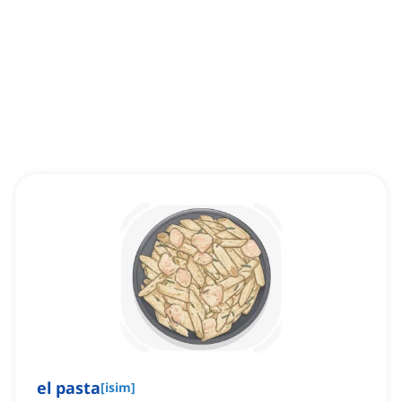
el pasta
[
isim
]