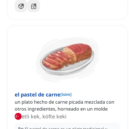
el pastel de carne
[
isim
]
un plato hecho de carne picada mezclada con
otros ingredientes, horneado en un molde
etli kek, köfte keki
Ex:
El pastel de carne es un plato tradicional y