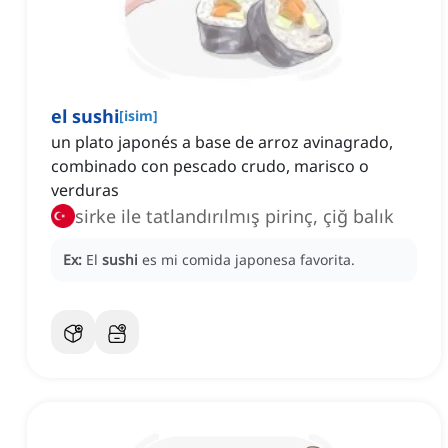
el sushi
[
isim
]
un plato japonés a base de arroz avinagrado,
combinado con pescado crudo, marisco o
verduras
sirke ile tatlandırılmış pirinç, çiğ balık
Ex:
El
sushi
es mi comida japonesa favorita.