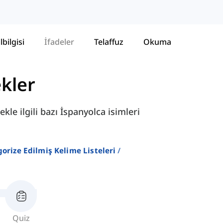
lbilgisi
İfadeler
Telaffuz
Okuma
kler
kle ilgili bazı İspanyolca isimleri
gorize Edilmiş Kelime Listeleri
Quiz