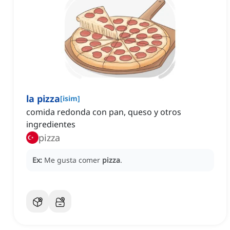
la pizza
[
isim
]
comida redonda con pan, queso y otros
ingredientes
pizza
Ex:
Me gusta comer
pizza
.