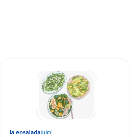
la ensalada
[
isim
]