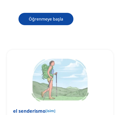
Öğrenmeye başla
el senderismo
[
isim
]