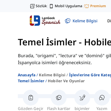
Sözlük
Mobil Uygulama
Premium
|
|
Kelime Bilgisi
Di
Temel İsimler
-
Hobil
Burada, "origami", "lectura" ve "dominó" gibi
İspanyolca isimleri öğreneceksiniz.
Anasayfa
Kelime Bilgisi
İşlevlerine Göre Kate
Temel İsimler
Hobiler Ve Oyunlar
Gözden Geçir
Flash kartlar
biçimler
Yazım