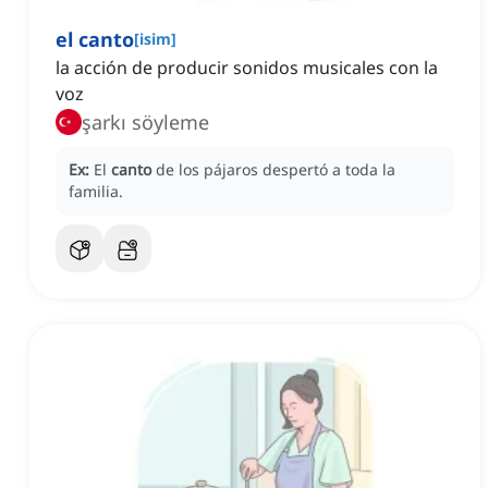
el canto
[
isim
]
la acción de producir sonidos musicales con la
voz
şarkı söyleme
Ex:
El
canto
de los pájaros despertó a toda la
familia.