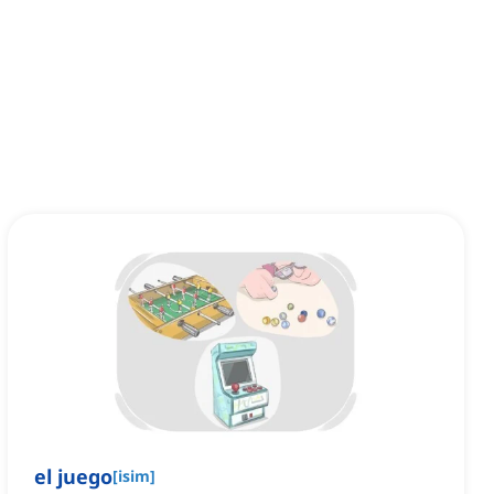
el juego
[
isim
]