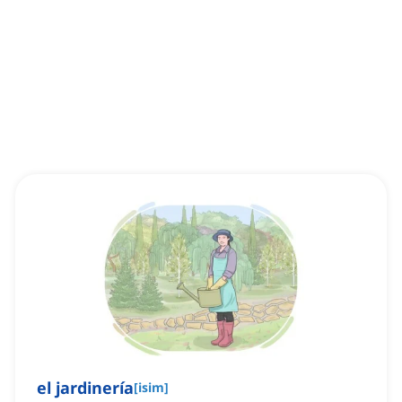
el jardinería
[
isim
]