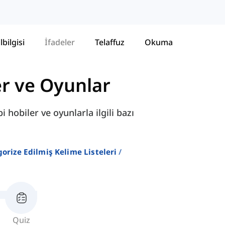
lbilgisi
İfadeler
Telaffuz
Okuma
er ve Oyunlar
 hobiler ve oyunlarla ilgili bazı
gorize Edilmiş Kelime Listeleri
Quiz