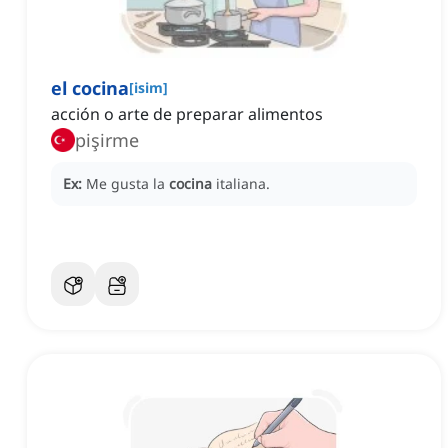
el cocina
[
isim
]
acción o arte de preparar alimentos
pişirme
Ex:
Me gusta la
cocina
italiana.