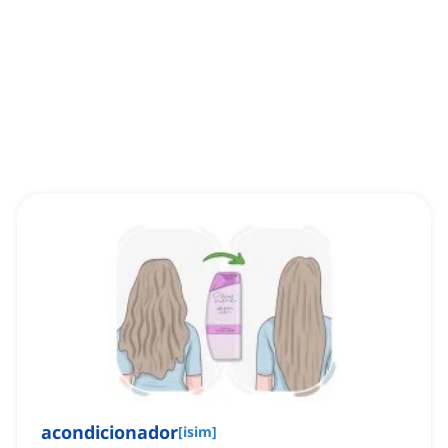
acondicionador
[
isim
]