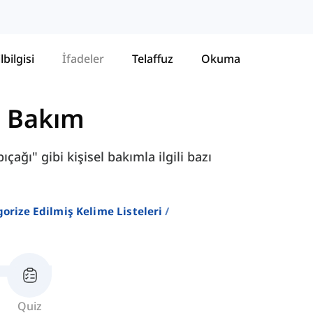
lbilgisi
İfadeler
Telaffuz
Okuma
l Bakım
ağı" gibi kişisel bakımla ilgili bazı
gorize Edilmiş Kelime Listeleri
Quiz