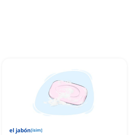
el jabón
[
isim
]