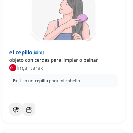
el cepillo
[
isim
]
objeto con cerdas para limpiar o peinar
fırça, tarak
Ex:
Uso un
cepillo
para mi cabello.