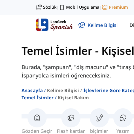
Sözlük
Mobil Uygulama
Premium
|
|
Kelime Bilgisi
Di
Temel İsimler
-
Kişise
Burada, "şampuan", "diş macunu" ve "tıraş bıç
İspanyolca isimleri öğreneceksiniz.
Anasayfa
Kelime Bilgisi
İşlevlerine Göre Kate
Temel İsimler
Kişisel Bakım
Gözden Geçir
Flash kartlar
biçimler
Yazım