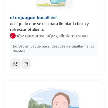
el enjuague bucal
[
isim
]
un líquido que se usa para limpiar la boca y
refrescar el aliento
ağız gargarası, ağız çalkalama suyu
Ex:
Uso enjuague bucal después de cepillarme los
dientes.