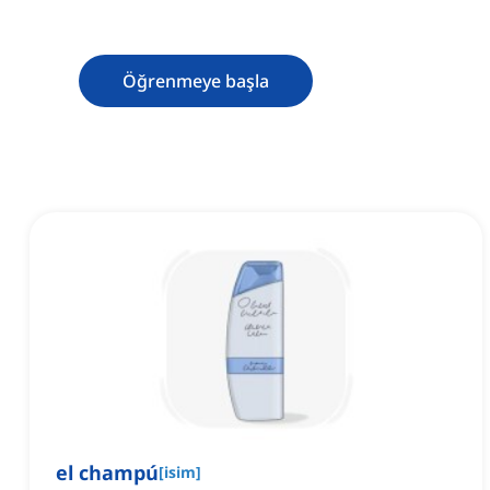
Öğrenmeye başla
el champú
[
isim
]