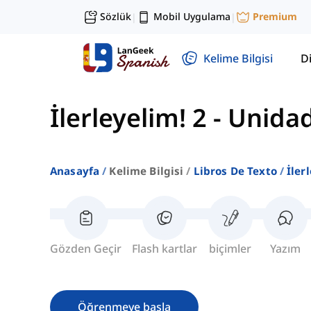
Sözlük
Mobil Uygulama
Premium
|
|
Kelime Bilgisi
Di
İlerleyelim! 2
-
Unidad
Anasayfa
Kelime Bilgisi
Libros De Texto
İler
Gözden Geçir
Flash kartlar
biçimler
Yazım
Öğrenmeye başla