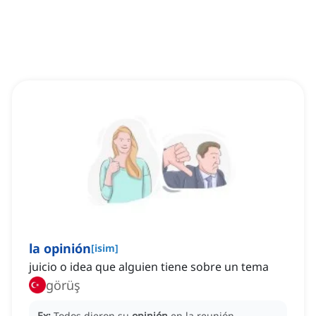
la opinión
[
isim
]
juicio o idea que alguien tiene sobre un tema
görüş
Ex:
Todos dieron su
opinión
en la reunión.