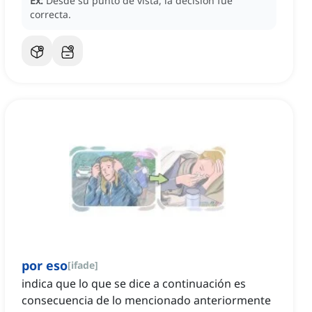
Ex:
Desde su punto de vista, la decisión fue
correcta.
por eso
[
ifade
]
indica que lo que se dice a continuación es
consecuencia de lo mencionado anteriormente