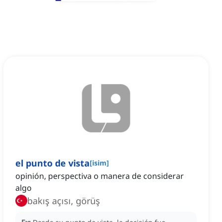
el punto de vista
[
isim
]
opinión, perspectiva o manera de considerar
algo
bakış açısı, görüş