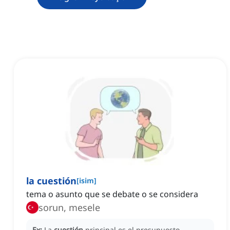
la cuestión
[
isim
]
tema o asunto que se debate o se considera
sorun, mesele
Ex:
La
cuestión
principal es el presupuesto.