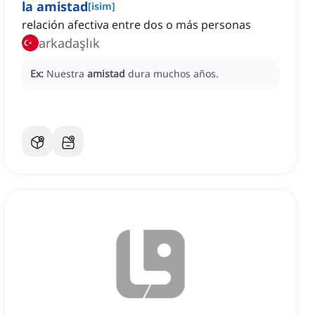
la amistad
[
isim
]
relación afectiva entre dos o más personas
arkadaşlık
Ex:
Nuestra
amistad
dura muchos años.