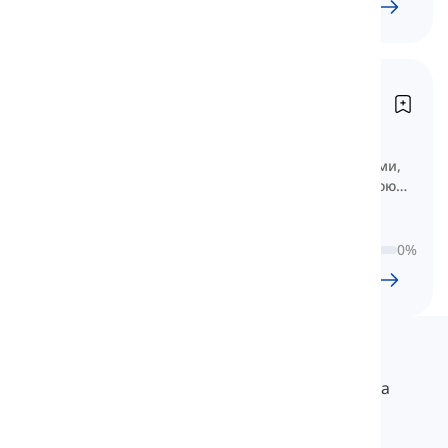
9
l
695
w
5
год.
48
хв
Відкрийте 3
Descubre 3
Компіляція лексики за уроками
Descubre 3 з академічними словами,
просунутими виразами та лексикою
для вільного спілкування.
0
%
10
l
997
w
8
год.
19
хв
Langeek
LanGeek – це платформа для вивчення мов, яка
робить процес навчання швидшим і легшим.