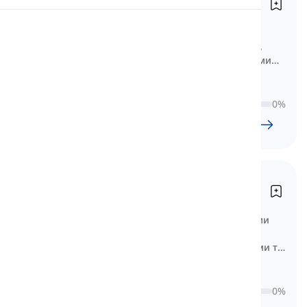
Descubre 1
Вимова
Список лексики за уроками для
Descubre 1, з ключовими словами,
основними виразами та важливими
Читання
термінами для початківців.
0
%
11
l
942
w
7
год.
52
хв
Відкрийте 2
Descubre 2
Словник, організований за уроками
Descubre 2, з часто вживаними
термінами, практичними виразами та
ключовими словами середнього рівня.
0
%