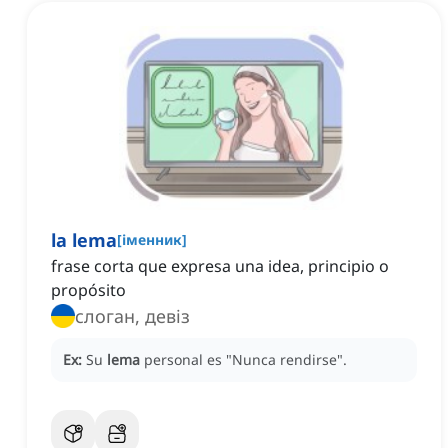
la lema
[
іменник
]
frase corta que expresa una idea, principio o
propósito
слоган, девіз
Ex:
Su
lema
personal es "Nunca rendirse".