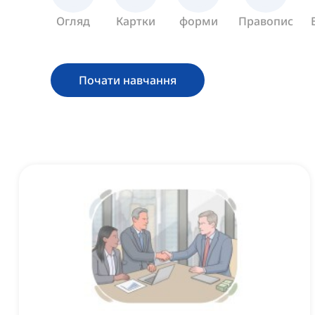
Огляд
Картки
форми
Правопис
Почати навчання