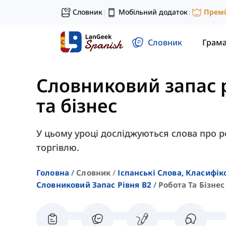
Словник
Мобільний додаток
Прем
|
|
Словник
Грам
Словниковий запас 
та бізнес
У цьому уроці досліджуються слова про ро
торгівлю.
Головна
Словник
Іспанські Слова, Класифік
Словниковий Запас Рівня B2
Робота Та Бізнес