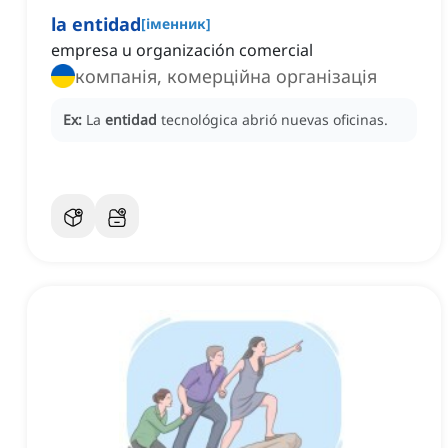
la entidad
[
іменник
]
empresa u organización comercial
компанія, комерційна організація
Ex:
La
entidad
tecnológica abrió nuevas oficinas.