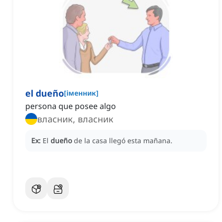
el dueño
[
іменник
]
persona que posee algo
власник, власник
Ex:
El
dueño
de la casa llegó esta mañana.