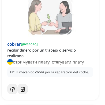
cobrar
[
дієслово
]
recibir dinero por un trabajo o servicio
realizado
отримувати плату, стягувати плату
Ex:
El mecánico
cobra
por la reparación del coche.