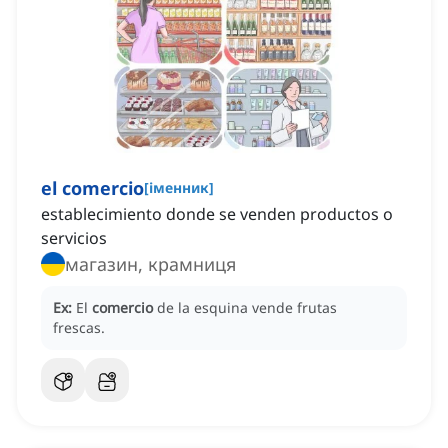
el comercio
[
іменник
]
establecimiento donde se venden productos o
servicios
магазин, крамниця
Ex:
El
comercio
de la esquina vende frutas
frescas.