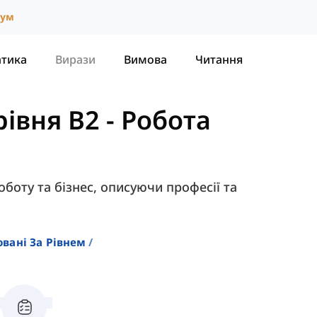
іум
атика
Вирази
Вимова
Читання
рівня B2
-
Робота
боту та бізнес, описуючи професії та
овані За Рівнем