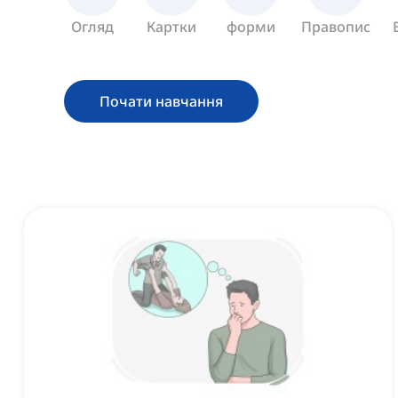
Огляд
Картки
форми
Правопис
Почати навчання