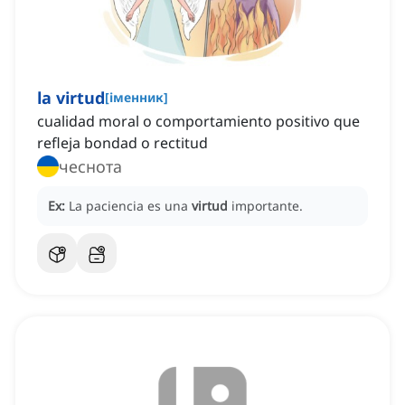
la virtud
[
іменник
]
cualidad moral o comportamiento positivo que
refleja bondad o rectitud
чеснота
Ex:
La paciencia es una
virtud
importante.