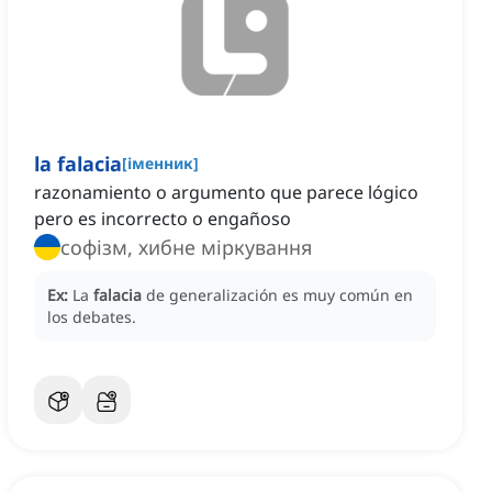
la falacia
[
іменник
]
razonamiento o argumento que parece lógico
pero es incorrecto o engañoso
софізм, хибне міркування
Ex:
La
falacia
de generalización es muy común en
los debates.