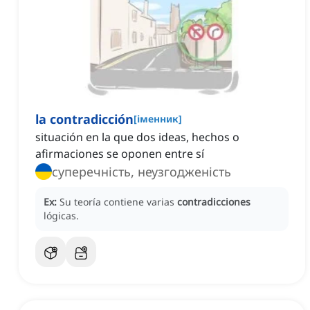
la contradicción
[
іменник
]
situación en la que dos ideas, hechos o
afirmaciones se oponen entre sí
суперечність, неузгодженість
Ex:
Su teoría contiene varias
contradicciones
lógicas.