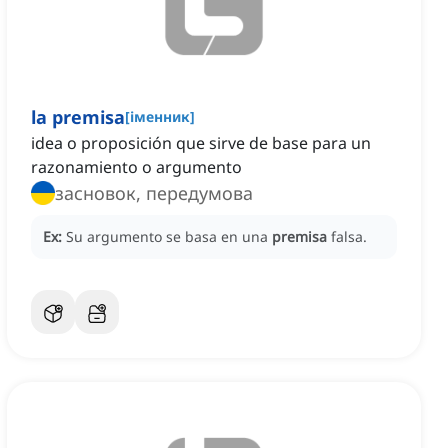
la premisa
[
іменник
]
idea o proposición que sirve de base para un
razonamiento o argumento
засновок, передумова
Ex:
Su argumento se basa en una
premisa
falsa.