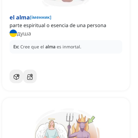
el alma
[
іменник
]
parte espiritual o esencia de una persona
душа
Ex:
Cree que el
alma
es inmortal.