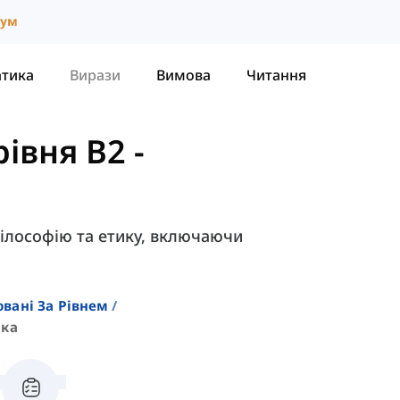
іум
атика
Вирази
Вимова
Читання
рівня B2
-
філософію та етику, включаючи
овані За Рівнем
ика