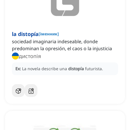
la distopía
[
іменник
]
sociedad imaginaria indeseable, donde
predominan la opresión, el caos o la injusticia
дистопія
Ex:
La novela describe una
distopía
futurista.