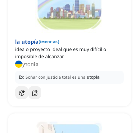
la utopía
[
іменник
]
idea o proyecto ideal que es muy difícil o
imposible de alcanzar
утопія
Ex:
Soñar con justicia total es una
utopía
.