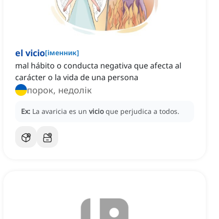
el vicio
[
іменник
]
mal hábito o conducta negativa que afecta al
carácter o la vida de una persona
порок, недолік
Ex:
La avaricia es un
vicio
que perjudica a todos.