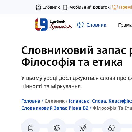
Словник
Мобільний додаток
Прем
|
|
Словник
Грам
Словниковий запас 
Філософія та етика
У цьому уроці досліджуються слова про 
цінності та міркування.
Головна
Словник
Іспанські Слова, Класифік
Словниковий Запас Рівня B2
Філософія Та Ет