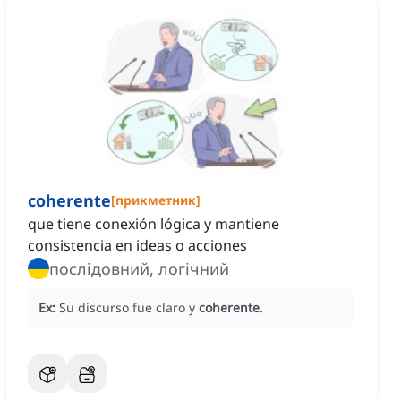
coherente
[
прикметник
]
que tiene conexión lógica y mantiene
consistencia en ideas o acciones
послідовний, логічний
Ex:
Su discurso fue claro y
coherente
.