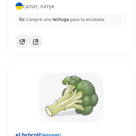
салат, латук
Ex:
Compré una
lechuga
para la ensalada.
el brócoli
[
іменник
]