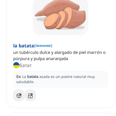
la batata
[
іменник
]
un tubérculo dulce y alargado de piel marrón o
púrpura y pulpa anaranjada
батат
Ex:
La
batata
asada es un postre natural muy
saludable.