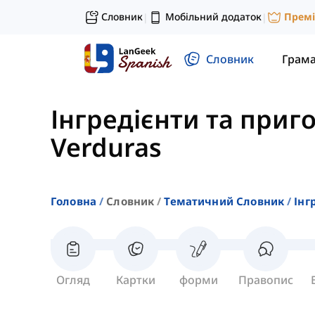
Словник
Мобільний додаток
Прем
|
|
Словник
Грам
Інгредієнти та приг
Verduras
Головна
Словник
Тематичний Словник
Інг
Огляд
Картки
форми
Правопис