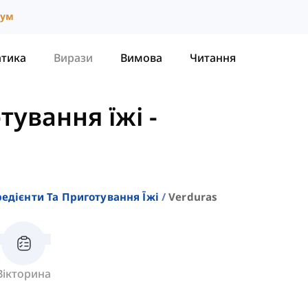
іум
атика
Вирази
Вимова
Читання
отування їжі
-
редієнти Та Приготування Їжі
Verduras
Вікторина