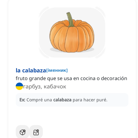
la calabaza
[
іменник
]
fruto grande que se usa en cocina o decoración
гарбуз, кабачок
Ex:
Compré una
calabaza
para hacer puré.