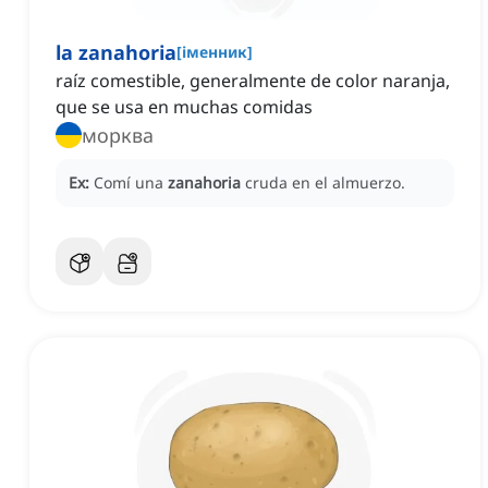
la zanahoria
[
іменник
]
raíz comestible, generalmente de color naranja,
que se usa en muchas comidas
морква
Ex:
Comí una
zanahoria
cruda en el almuerzo.