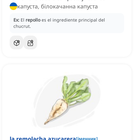
капуста, білокачанна капуста
Ex:
El
repollo
es el ingrediente principal del
chucrut.
la remolacha azucarera
[
іменник
]