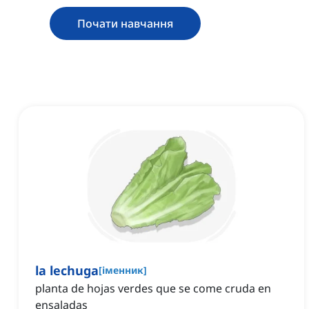
Почати навчання
la lechuga
[
іменник
]
planta de hojas verdes que se come cruda en
ensaladas