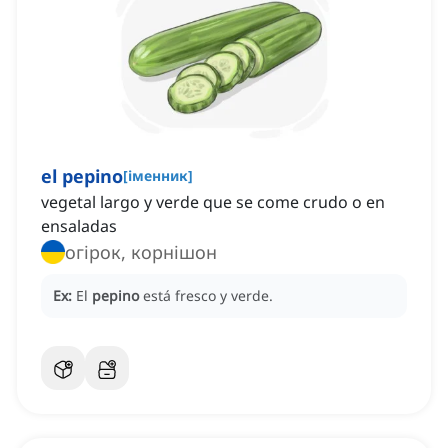
el pepino
[
іменник
]
vegetal largo y verde que se come crudo o en
ensaladas
огірок, корнішон
Ex:
El
pepino
está fresco y verde.