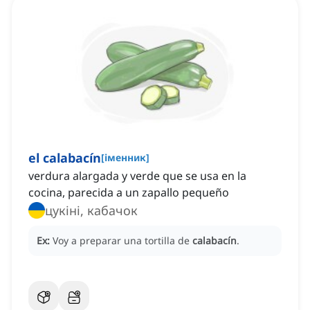
el calabacín
[
іменник
]
verdura alargada y verde que se usa en la
cocina, parecida a un zapallo pequeño
цукіні, кабачок
Ex:
Voy a preparar una tortilla de
calabacín
.