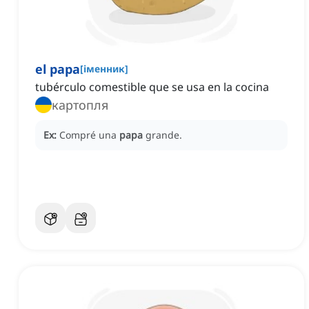
el papa
[
іменник
]
tubérculo comestible que se usa en la cocina
картопля
Ex:
Compré una
papa
grande.