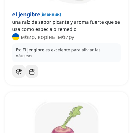
el jengibre
[
іменник
]
una raíz de sabor picante y aroma fuerte que se
usa como especia o remedio
імбир, корінь імбиру
Ex:
El
jengibre
es excelente para aliviar las
náuseas.