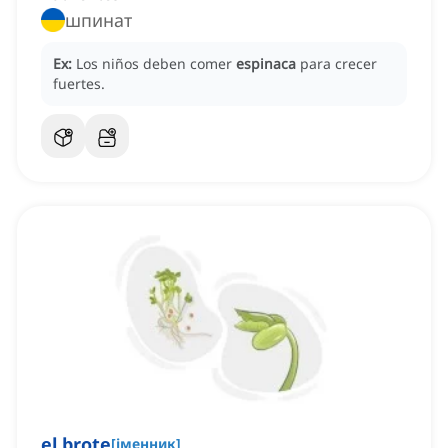
шпинат
Ex:
Los niños deben comer
espinaca
para crecer
fuertes.
el brote
[
іменник
]