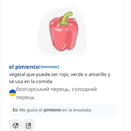
el pimiento
[
іменник
]
vegetal que puede ser rojo, verde o amarillo y
se usa en la comida
болгарський перець, солодкий
перець
Ex:
Me gusta el
pimiento
en la ensalada.