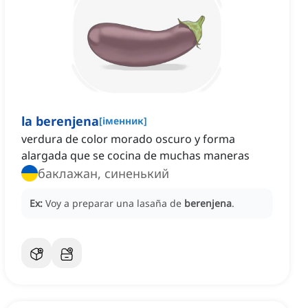
la berenjena
[
іменник
]
verdura de color morado oscuro y forma
alargada que se cocina de muchas maneras
баклажан, синенький
Ex:
Voy a preparar una lasaña de
berenjena
.