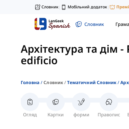
Словник
Мобільний додаток
Прем
|
|
Словник
Грам
Архітектура та дім
-
edificio
Головна
Словник
Тематичний Словник
Арх
Огляд
Картки
форми
Правопис