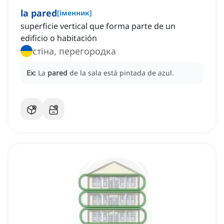
la pared
[
іменник
]
superficie vertical que forma parte de un
edificio o habitación
стіна, перегородка
Ex:
La
pared
de la sala está pintada de azul.