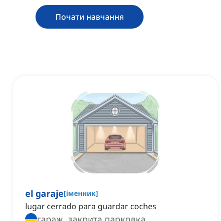
Почати навчання
el garaje
[
іменник
]
lugar cerrado para guardar coches
гараж, закрита парковка