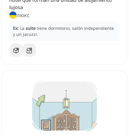
hotel que forman una unidad de alojamiento
lujosa
люкс
Ex:
La
suite
tiene dormitorio, salón independiente
y un jacuzzi.