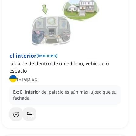
el interior
[
іменник
]
la parte de dentro de un edificio, vehículo o
espacio
інтер'єр
Ex:
El
interior
del palacio es aún más lujoso que su
fachada.