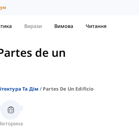
іум
атика
Вирази
Вимова
Читання
Partes de un
ітектура Та Дім
Partes De Un Edificio
Вікторина