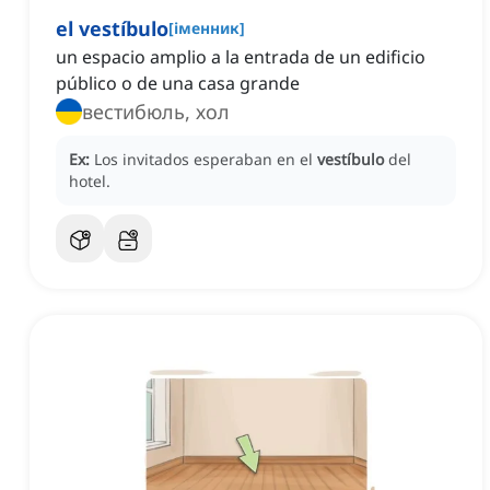
el vestíbulo
[
іменник
]
un espacio amplio a la entrada de un edificio
público o de una casa grande
вестибюль, хол
Ex:
Los invitados esperaban en el
vestíbulo
del
hotel.