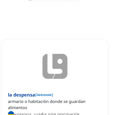
la despensa
[
іменник
]
armario o habitación donde se guardan
alimentos
комора, шафа для продуктів