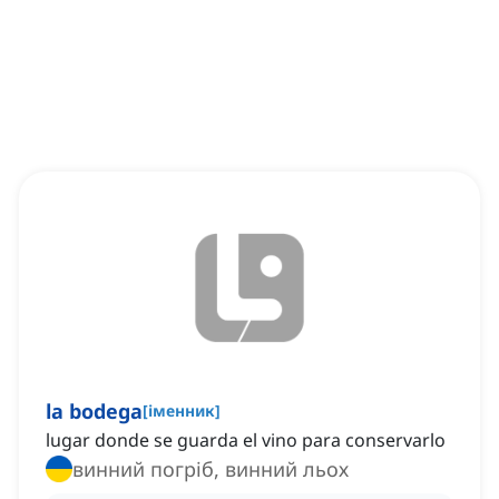
la bodega
[
іменник
]
lugar donde se guarda el vino para conservarlo
винний погріб, винний льох