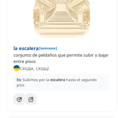
la escalera
[
іменник
]
conjunto de peldaños que permite subir o bajar
entre pisos
сходи, східці
Ex:
Subimos por la
escalera
hasta el segundo
piso.