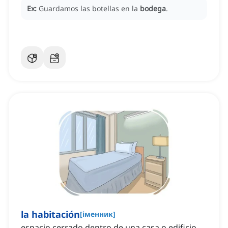
Ex:
Guardamos las botellas en la
bodega
.
la habitación
[
іменник
]
espacio cerrado dentro de una casa o edificio