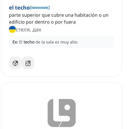
el techo
[
іменник
]
parte superior que cubre una habitación o un
edificio por dentro o por fuera
стеля, дах
Ex:
El
techo
de la sala es muy alto.