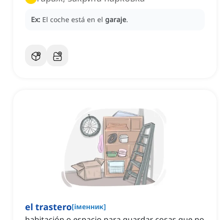
Ex:
El coche está en el
garaje
.
el trastero
[
іменник
]
habitación o espacio para guardar cosas que no