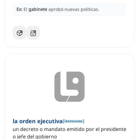
Ex:
El
gabinete
aprobó nuevas políticas.
la orden ejecutiva
[
іменник
]
un decreto o mandato emitido por el presidente
o jefe del gobierno