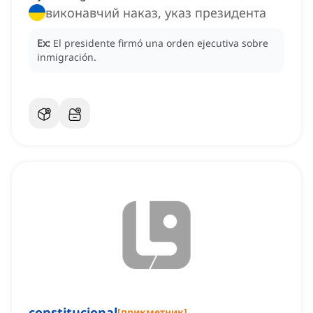
виконавчий наказ, указ президента
Ex:
El presidente firmó una orden ejecutiva sobre
inmigración.
constitucional
[
прикметник
]