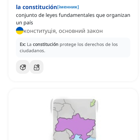
la constitución
[
іменник
]
conjunto de leyes fundamentales que organizan
un país
конституція, основний закон
Ex:
La
constitución
protege los derechos de los
ciudadanos.