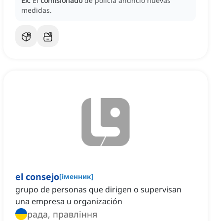
Ex:
El
comisionado
de policía anunció nuevas
medidas.
el consejo
[
іменник
]
grupo de personas que dirigen o supervisan
una empresa u organización
рада, правління