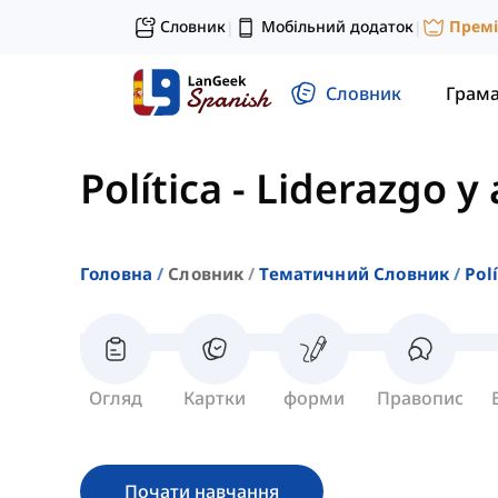
Словник
Мобільний додаток
Прем
|
|
Словник
Грам
Política
-
Liderazgo y 
Головна
Словник
Тематичний Словник
Polí
Огляд
Картки
форми
Правопис
Почати навчання