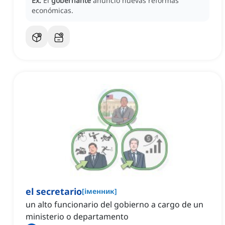
Ex:
El
gobernante
anunció nuevas reformas
económicas.
el secretario
[
іменник
]
un alto funcionario del gobierno a cargo de un
ministerio o departamento