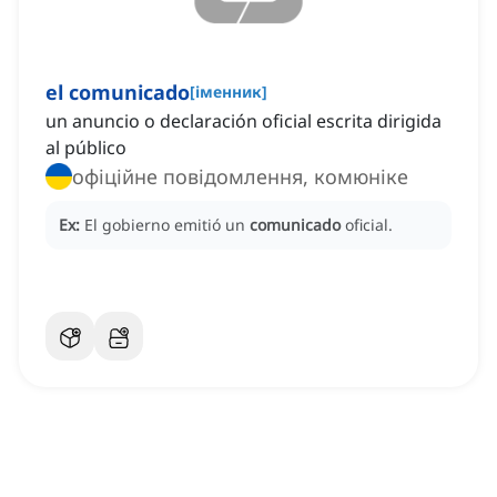
el comunicado
[
іменник
]
un anuncio o declaración oficial escrita dirigida
al público
офіційне повідомлення, комюніке
Ex:
El gobierno emitió un
comunicado
oficial.