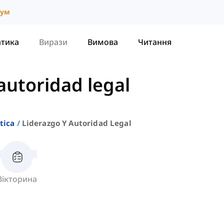
іум
атика
Вирази
Вимова
Читання
autoridad legal
tica
Liderazgo Y Autoridad Legal
Вікторина