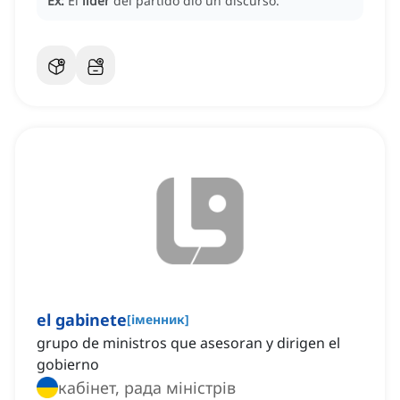
Ex:
El
líder
del partido dio un discurso.
el gabinete
[
іменник
]
grupo de ministros que asesoran y dirigen el
gobierno
кабінет, рада міністрів