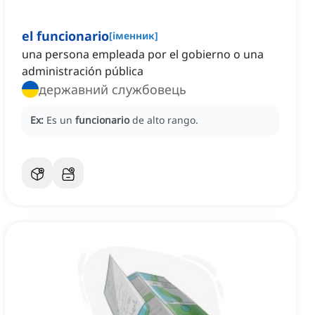
el funcionario
[
іменник
]
una persona empleada por el gobierno o una
administración pública
державний службовець
Ex:
Es un
funcionario
de alto rango.