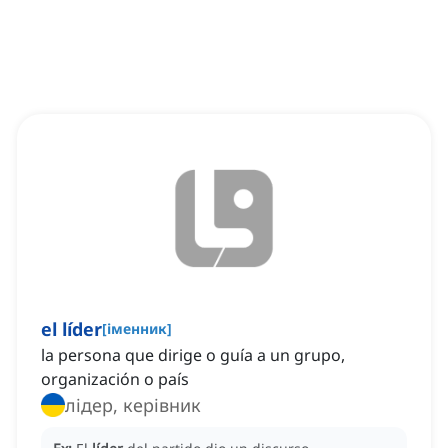
el líder
[
іменник
]
la persona que dirige o guía a un grupo,
organización o país
лідер, керівник