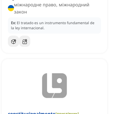
міжнародне право, міжнародний
закон
Ex:
El tratado es un instrumento fundamental de
la ley internacional.
constitucionalmente
[
прислівник
]