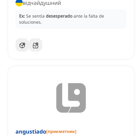
відчайдушний
Ex:
Se sentía
desesperado
ante la falta de
soluciones.
angustiado
[
прикметник
]