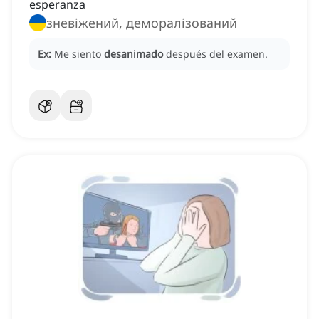
esperanza
зневіжений, деморалізований
Ex:
Me siento
desanimado
después del examen.