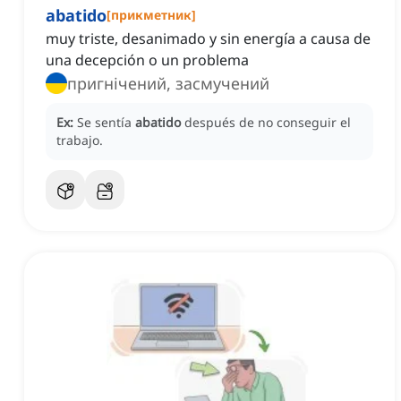
abatido
[
прикметник
]
muy triste, desanimado y sin energía a causa de
una decepción o un problema
пригнічений, засмучений
Ex:
Se sentía
abatido
después de no conseguir el
trabajo.