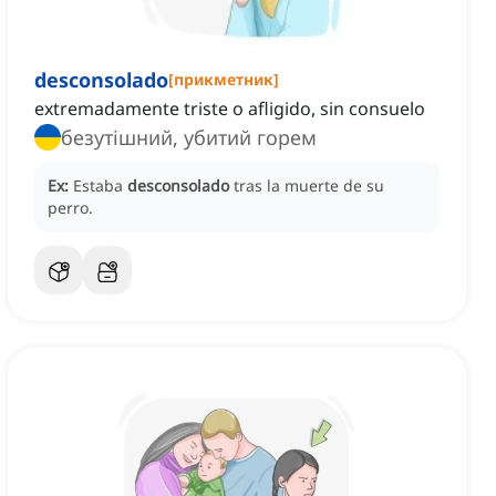
desconsolado
[
прикметник
]
extremadamente triste o afligido, sin consuelo
безутішний, убитий горем
Ex:
Estaba
desconsolado
tras la muerte de su
perro.