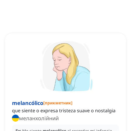
melancólico
[
прикметник
]
que siente o expresa tristeza suave o nostalgia
меланхолійний
Ex:
Me siento
melancólico
al recordar mi infancia.