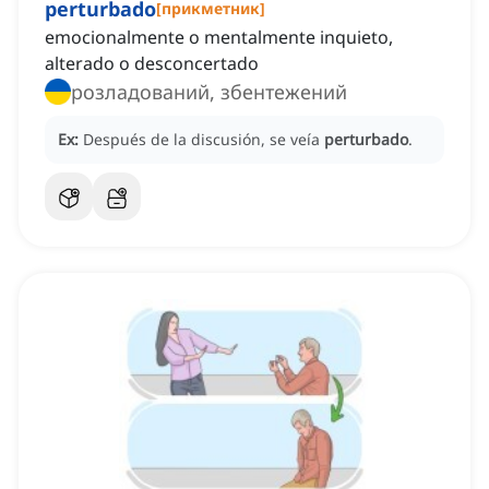
perturbado
[
прикметник
]
emocionalmente o mentalmente inquieto,
alterado o desconcertado
розладований, збентежений
Ex:
Después de la discusión, se veía
perturbado
.