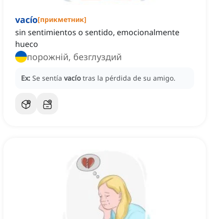
vacío
[
прикметник
]
sin sentimientos o sentido, emocionalmente
hueco
порожній, безглуздий
Ex:
Se sentía
vacío
tras la pérdida de su amigo.