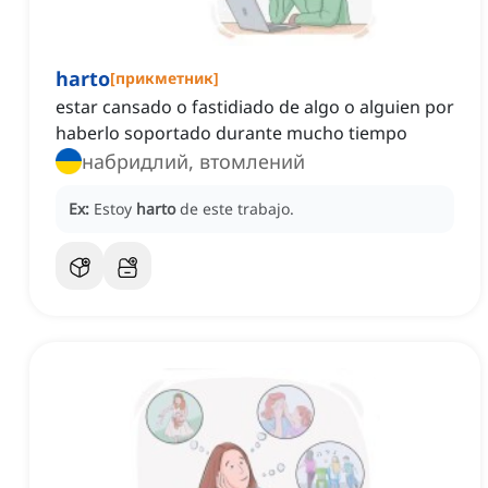
harto
[
прикметник
]
estar cansado o fastidiado de algo o alguien por
haberlo soportado durante mucho tiempo
набридлий, втомлений
Ex:
Estoy
harto
de este trabajo.