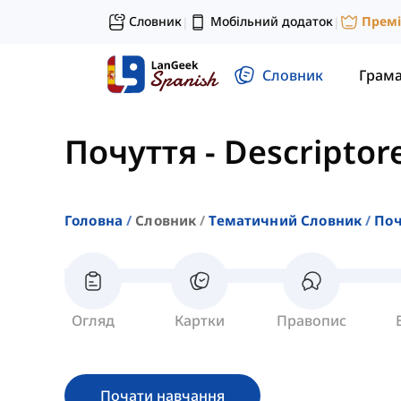
Словник
Мобільний додаток
Прем
|
|
Словник
Грам
Почуття
-
Descriptore
Головна
Словник
Тематичний Словник
Поч
Огляд
Картки
Правопис
Почати навчання