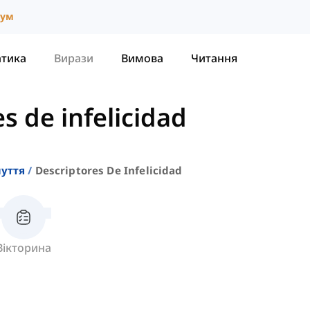
іум
атика
Вирази
Вимова
Читання
s de infelicidad
уття
Descriptores De Infelicidad
Вікторина