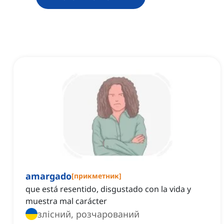
amargado
[
прикметник
]
que está resentido, disgustado con la vida y
muestra mal carácter
злісний, розчарований