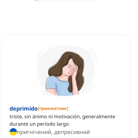
deprimido
[
прикметник
]
triste, sin ánimo ni motivación, generalmente
durante un período largo
пригнічений, депресивний