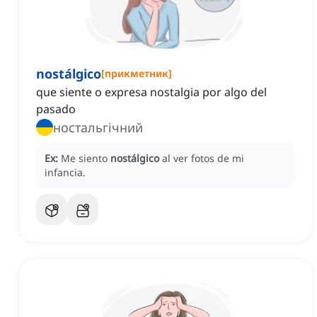
nostálgico
[
прикметник
]
que siente o expresa nostalgia por algo del
pasado
ностальгічний
Ex:
Me siento
nostálgico
al ver fotos de mi
infancia.