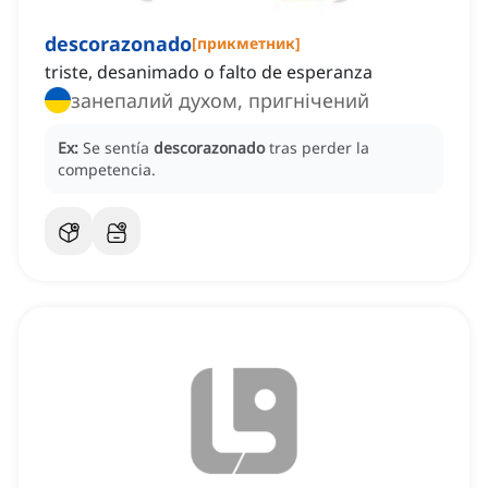
descorazonado
[
прикметник
]
triste, desanimado o falto de esperanza
занепалий духом, пригнічений
Ex:
Se sentía
descorazonado
tras perder la
competencia.