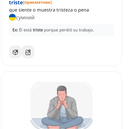
triste
[
прикметник
]
que siente o muestra tristeza o pena
сумний
Ex:
Él está
triste
porque perdió su trabajo.