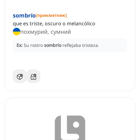
sombrío
[
прикметник
]
que es triste, oscuro o melancólico
похмурий, сумний
Ex:
Su rostro
sombrío
reflejaba tristeza.