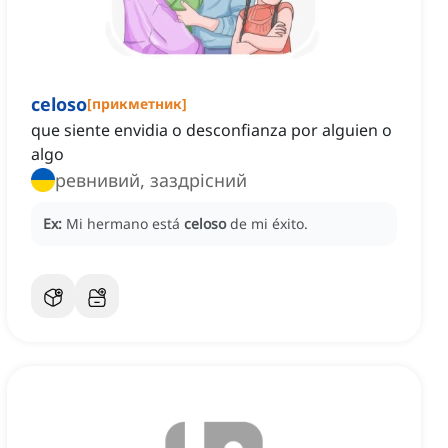
celoso
[
прикметник
]
que siente envidia o desconfianza por alguien o
algo
ревнивий, заздрісний
Ex:
Mi hermano está
celoso
de mi éxito.