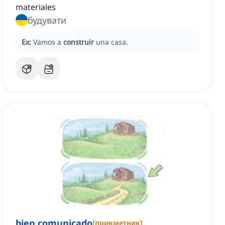
materiales
будувати
Ex:
Vamos a
construir
una casa.
bien comunicado
[
прикметник
]