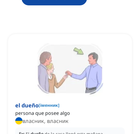
el dueño
[
іменник
]
persona que posee algo
власник, власник
Ex:
El
dueño
de la casa llegó esta mañana.