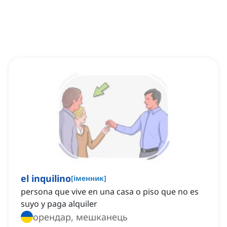
el inquilino
[
іменник
]
persona que vive en una casa o piso que no es
suyo y paga alquiler
орендар, мешканець