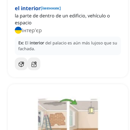
el interior
[
іменник
]
la parte de dentro de un edificio, vehículo o
espacio
інтер'єр
Ex:
El
interior
del palacio es aún más lujoso que su
fachada.