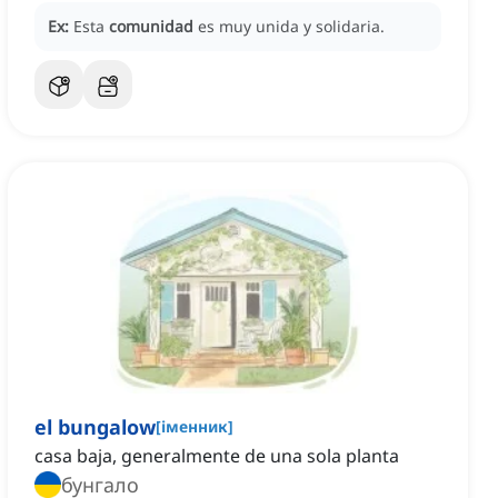
Ex:
Esta
comunidad
es muy unida y solidaria.
el bungalow
[
іменник
]
casa baja, generalmente de una sola planta
бунгало