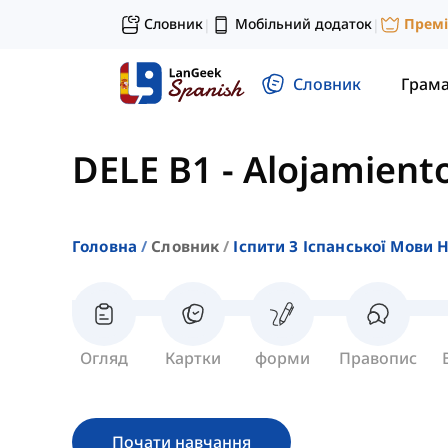
Словник
Мобільний додаток
Прем
|
|
Словник
Грам
DELE B1
-
Alojamient
Головна
Словник
Іспити З Іспанської Мови 
Огляд
Картки
форми
Правопис
Почати навчання