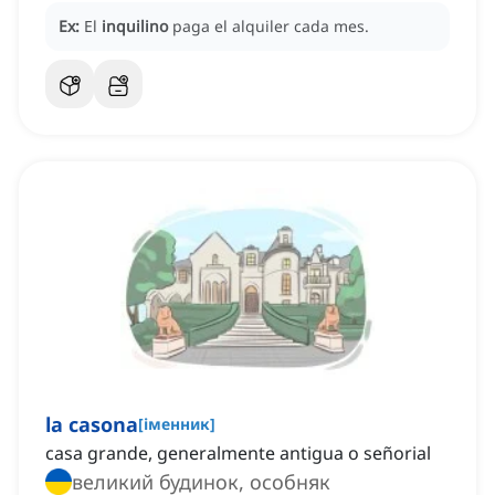
Ex:
El
inquilino
paga el alquiler cada mes.
la casona
[
іменник
]
casa grande, generalmente antigua o señorial
великий будинок, особняк