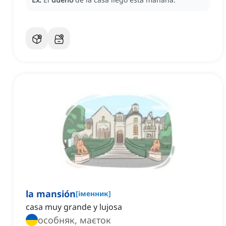
la mansión
[
іменник
]
casa muy grande y lujosa
особняк, маєток