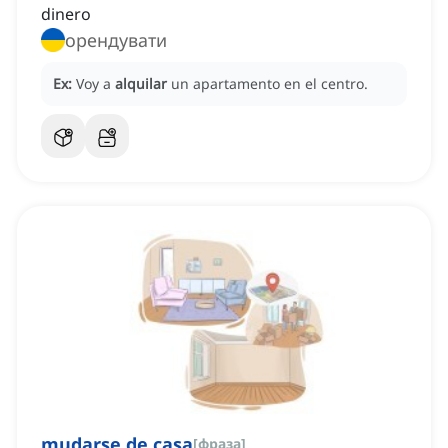
dinero
орендувати
Ex:
Voy a
alquilar
un apartamento en el centro.
mudarse de casa
[
фраза
]