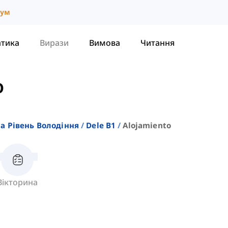
іум
атика
Вирази
Вимова
Читання
o
На Рівень Володіння
Dele B1
Alojamiento
Вікторина