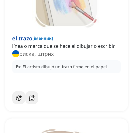
el trazo
[
іменник
]
línea o marca que se hace al dibujar o escribir
риска, штрих
Ex:
El artista dibujó un
trazo
firme en el papel.