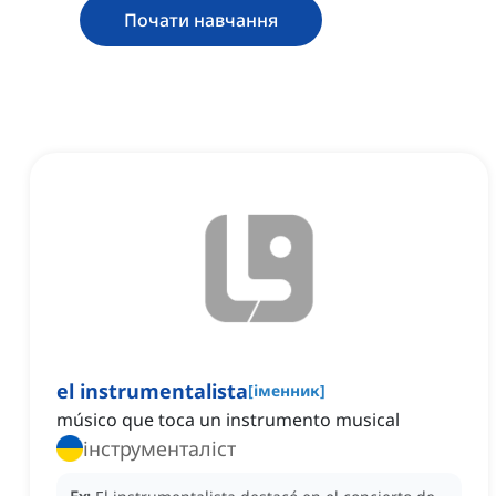
Почати навчання
el instrumentalista
[
іменник
]
músico que toca un instrumento musical
інструменталіст