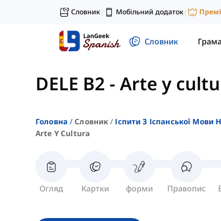
Словник
Мобільний додаток
Прем
|
|
Словник
Грам
DELE B2
-
Arte y cultu
Головна
Словник
Іспити З Іспанської Мови 
Arte Y Cultura
Огляд
Картки
форми
Правопис