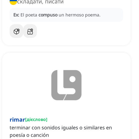
складати, писати
Ex:
El poeta
compuso
un hermoso poema.
rimar
[
дієслово
]
terminar con sonidos iguales o similares en
poesía o canción