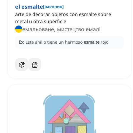
el esmalte
[
іменник
]
arte de decorar objetos con esmalte sobre
metal u otra superficie
емальоване, мистецтво емалі
Ex:
Este anillo tiene un hermoso
esmalte
rojo.