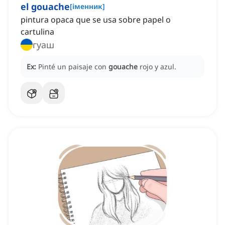
el gouache
[
іменник
]
pintura opaca que se usa sobre papel o
cartulina
гуаш
Ex:
Pinté un paisaje con
gouache
rojo y azul.