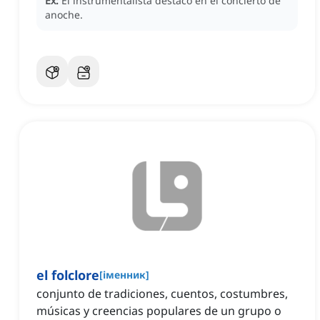
Ex:
El instrumentalista destacó en el concierto de
anoche.
el folclore
[
іменник
]
conjunto de tradiciones, cuentos, costumbres,
músicas y creencias populares de un grupo o