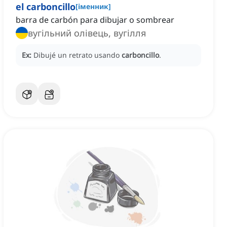
el carboncillo
[
іменник
]
barra de carbón para dibujar o sombrear
вугільний олівець, вугілля
Ex:
Dibujé un retrato usando
carboncillo
.