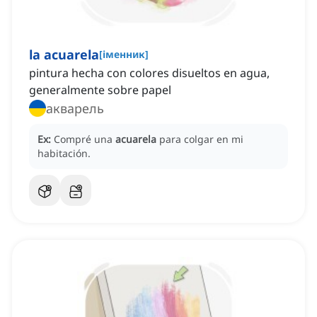
la acuarela
[
іменник
]
pintura hecha con colores disueltos en agua,
generalmente sobre papel
акварель
Ex:
Compré una
acuarela
para colgar en mi
habitación.