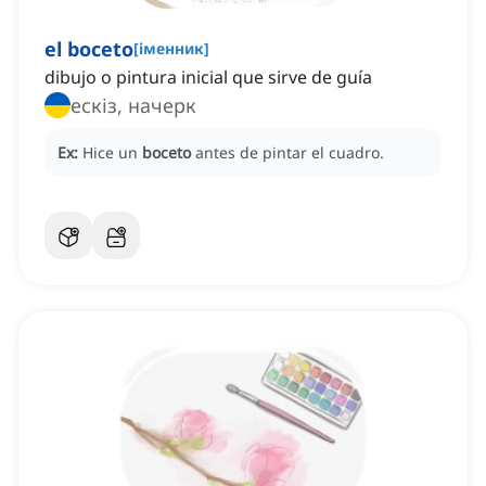
el boceto
[
іменник
]
dibujo o pintura inicial que sirve de guía
ескіз, начерк
Ex:
Hice un
boceto
antes de pintar el cuadro.