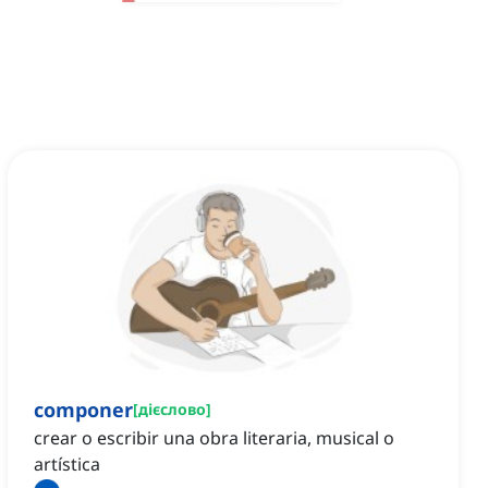
componer
[
дієслово
]
crear o escribir una obra literaria, musical o
artística