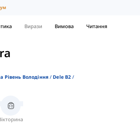
іум
атика
Вирази
Вимова
Читання
ra
На Рівень Володіння
Dele B2
Вікторина