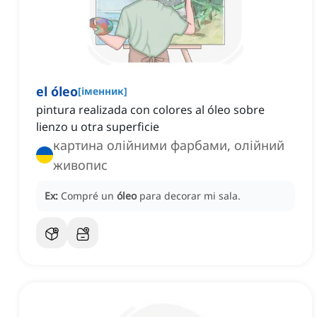
el óleo
[
іменник
]
pintura realizada con colores al óleo sobre
lienzo u otra superficie
картина олійними фарбами, олійний
живопис
Ex:
Compré un
óleo
para decorar mi sala.