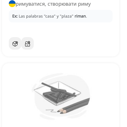
римуватися, створювати риму
Ex:
Las palabras "casa" y "plaza"
riman
.