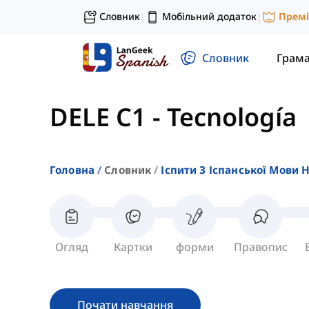
Словник
Мобільний додаток
Прем
|
|
Словник
Грам
DELE C1
-
Tecnología
Головна
Словник
Іспити З Іспанської Мови 
Огляд
Картки
форми
Правопис
Почати навчання