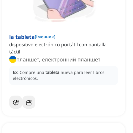
la tableta
[
іменник
]
dispositivo electrónico portátil con pantalla
táctil
планшет, електронний планшет
Ex:
Compré una
tableta
nueva para leer libros
electrónicos.