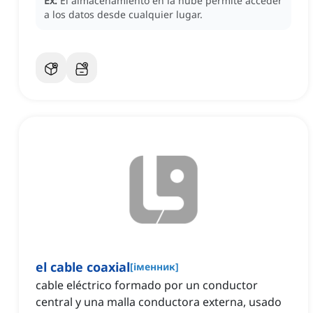
Ex:
El almacenamiento en la nube permite acceder
a los datos desde cualquier lugar.
el cable coaxial
[
іменник
]
cable eléctrico formado por un conductor
central y una malla conductora externa, usado