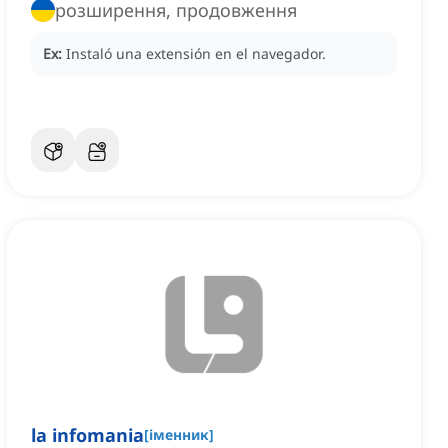
розширення, продовження
Ex:
Instaló una extensión en el navegador.
la infomania
[
іменник
]