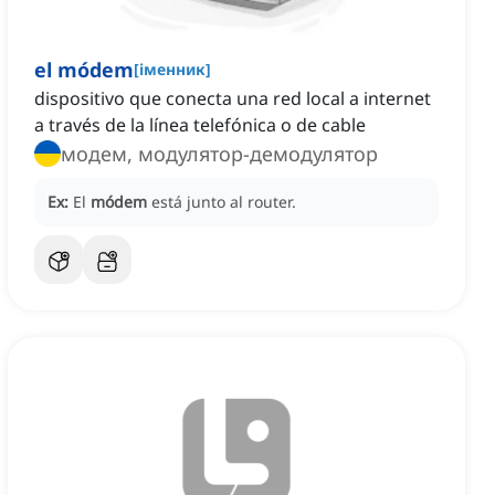
el módem
[
іменник
]
dispositivo que conecta una red local a internet
a través de la línea telefónica o de cable
модем, модулятор-демодулятор
Ex:
El
módem
está junto al router.