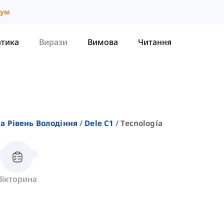
іум
атика
Вирази
Вимова
Читання
На Рівень Володіння
Dele C1
Tecnología
Вікторина