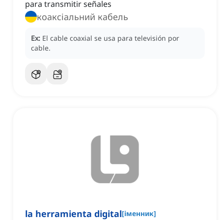
para transmitir señales
коаксіальний кабель
Ex:
El cable coaxial se usa para televisión por
cable.
la herramienta digital
[
іменник
]