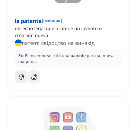
la patente
[
іменник
]
derecho legal que protege un invento o
creación nueva
патент, свідоцтво на винахід
Ex:
El inventor solicitó una
patente
para su nueva
máquina.