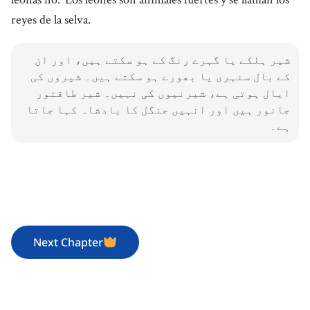
reyes de la selva.
شیر ہلکے یا گہرے رنگ کے ہو سکتے ہیں، اور ان
کے بال سنہری یا بھورے ہو سکتے ہیں۔ شیروں کی
ایال ہوتی ہے، شیرنیوں کی نہیں۔ شیر طاقتور
جانور ہیں اور انہیں جنگل کا بادشاہ کہا جاتا
ہے۔
Next Chapter