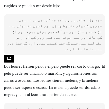
rugidos se pueden oír desde lejos.
شیر بڑے جانور ہیں اور جنگل میں رہتے ہیں۔
شیروں کے چار مضبوط پاؤں اور لمبی دم ہوتی ہے۔
ان کے دو کان اور دو آنکھیں ہوتی ہیں، اور ان
کی ناک اور منہ ہوتا ہے۔ شیر زور کی آوازیں
نکالتے ہیں جسے گرجنا کہتے ہیں، اور گرجنا دور
سے سنا جا سکتا ہے۔
1
.
2
Los leones tienen pelo, y el pelo puede ser corto o largo.
El
pelo puede ser amarillo o marrón, y algunos leones son
claros u oscuros.
Los leones tienen melena, y la melena
puede ser espesa o escasa.
La melena puede ser dorada o
negra, y le da al león una apariencia fuerte.
شیروں کے بال ہوتے ہیں، اور بال چھوٹے یا لمبے