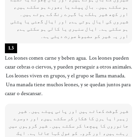
ہو سکتے ہیں۔ بال پیلے یا بھورے ہو سکتے ہیں،
اور کچھ شیر ہلکے یا گہرے رنگ کے ہوتے ہیں۔
شیروں کی ایال ہوتی ہے، اور ایال گھنی یا پتلی
ہو سکتی ہے۔ ایال سنہری یا کالی ہو سکتی ہے،
اور یہ شیر کو مضبوط صورت دیتی ہے۔
1
.
3
Los leones comen carne y beben agua.
Los leones pueden
cazar cebras o ciervos, y pueden perseguir a otros animales.
Los leones viven en grupos, y el grupo se llama manada.
Una manada tiene muchos leones, y se quedan juntos para
cazar o descansar.
شیر گوشت کھاتے ہیں اور پانی پیتے ہیں۔ شیر
زیبرا یا ہرن کا شکار کر سکتے ہیں، اور دوسرے
جانوروں کا پیچھا کر سکتے ہیں۔ شیر گروہوں میں
رہتے ہیں، اور گروہ کو غول کہا جاتا ہے۔ ایک