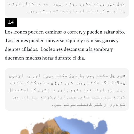
غول میں بہت سے شیر ہوتے ہیں، اور وہ شکار کرنے
یا آرام کرنے کے لیے ایک ساتھ رہتے ہیں۔
1
.
4
Los leones pueden caminar o correr, y pueden saltar alto.
Los leones pueden moverse rápido y usan sus garras y
dientes afilados.
Los leones descansan a la sombra y
duermen muchas horas durante el día.
شیر چل سکتے ہیں یا دوڑ سکتے ہیں، اور وہ اونچی
چھلانگ لگا سکتے ہیں۔ شیر تیزی سے حرکت کر سکتے
ہیں اور اپنے تیز پنجوں اور دانتوں کا استعمال
کرتے ہیں۔ شیر سایہ میں آرام کرتے ہیں اور دن
کے دوران کئی گھنٹے سوتے ہیں۔