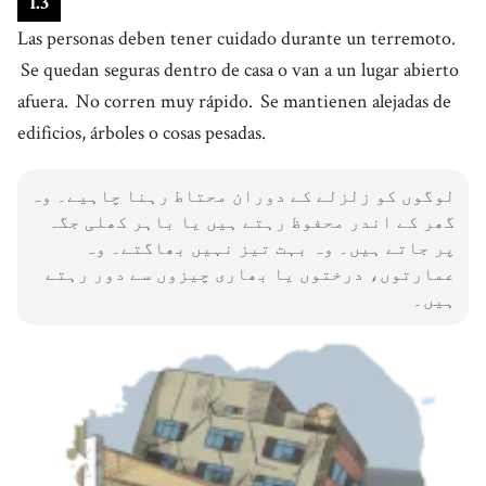
1
.
3
Las personas deben tener cuidado durante un terremoto.
Se quedan seguras dentro de casa o van a un lugar abierto
afuera.
No corren muy rápido.
Se mantienen alejadas de
edificios, árboles o cosas pesadas.
لوگوں کو زلزلے کے دوران محتاط رہنا چاہیے۔ وہ
گھر کے اندر محفوظ رہتے ہیں یا باہر کھلی جگہ
پر جاتے ہیں۔ وہ بہت تیز نہیں بھاگتے۔ وہ
عمارتوں، درختوں یا بھاری چیزوں سے دور رہتے
ہیں۔