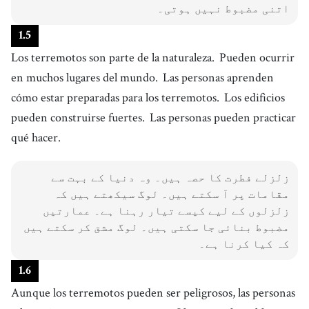
اتنی مضبوط نہیں ہوتی۔
1
.
5
Los terremotos son parte de la naturaleza.
Pueden ocurrir
en muchos lugares del mundo.
Las personas aprenden
cómo estar preparadas para los terremotos.
Los edificios
pueden construirse fuertes.
Las personas pueden practicar
qué hacer.
زلزلے فطرت کا حصہ ہیں۔ وہ دنیا کے بہت سے
مقامات پر آ سکتے ہیں۔ لوگ سیکھتے ہیں کہ
زلزلوں کے لیے کیسے تیار رہنا ہے۔ عمارتیں
مضبوط بنائی جا سکتی ہیں۔ لوگ مشق کر سکتے ہیں
کہ کیا کرنا ہے۔
1
.
6
Aunque los terremotos pueden ser peligrosos, las personas