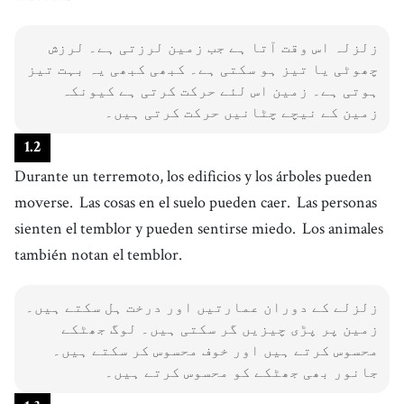
زلزلہ اس وقت آتا ہے جب زمین لرزتی ہے۔ لرزش
چھوٹی یا تیز ہو سکتی ہے۔ کبھی کبھی یہ بہت تیز
ہوتی ہے۔ زمین اس لئے حرکت کرتی ہے کیونکہ
زمین کے نیچے چٹانیں حرکت کرتی ہیں۔
1
.
2
Durante un terremoto, los edificios y los árboles pueden
moverse.
Las cosas en el suelo pueden caer.
Las personas
sienten el temblor y pueden sentirse miedo.
Los animales
también notan el temblor.
زلزلے کے دوران عمارتیں اور درخت ہل سکتے ہیں۔
زمین پر پڑی چیزیں گر سکتی ہیں۔ لوگ جھٹکے
محسوس کرتے ہیں اور خوف محسوس کر سکتے ہیں۔
جانور بھی جھٹکے کو محسوس کرتے ہیں۔