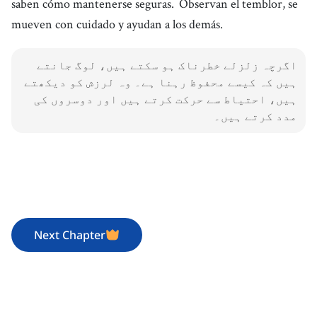
saben cómo mantenerse seguras.
Observan el temblor, se
mueven con cuidado y ayudan a los demás.
اگرچہ زلزلے خطرناک ہو سکتے ہیں، لوگ جانتے
ہیں کہ کیسے محفوظ رہنا ہے۔ وہ لرزش کو دیکھتے
ہیں، احتیاط سے حرکت کرتے ہیں اور دوسروں کی
مدد کرتے ہیں۔
Next Chapter