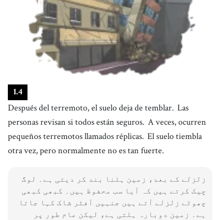
1
.
4
Después del terremoto, el suelo deja de temblar.
Las
personas revisan si todos están seguros.
A veces, ocurren
pequeños terremotos llamados réplicas.
El suelo tiembla
otra vez, pero normalmente no es tan fuerte.
زلزلے کے بعد، زمین ہلنا بند کر دیتی ہے۔ لوگ
چیک کرتے ہیں کہ آیا سب محفوظ ہیں۔ کبھی کبھی
چھوٹے زلزلے آتے ہیں جنہیں آفٹر شاک کہا جاتا
ہے۔ زمین دوبارہ ہلتی ہے، لیکن عام طور پر