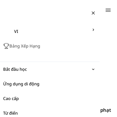
Togg
VI
Bảng Xếp Hạng
Bắt đầu học
Ứng dụng di động
Biểu đạt
Cao cấp
Ngữ pháp
Từ vựng liên quan đến tội phạm và hình phạt
Từ điển
Từ vựng