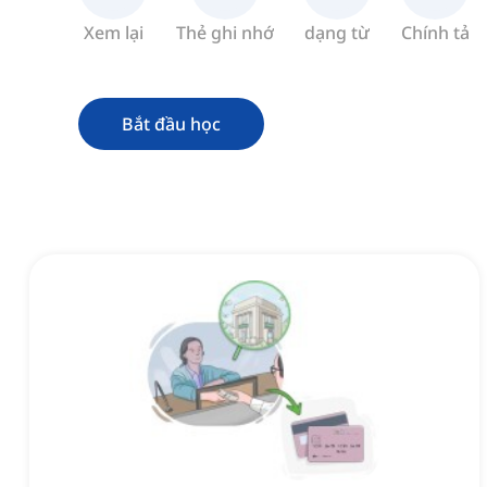
Xem lại
Thẻ ghi nhớ
dạng từ
Chính tả
Bắt đầu học